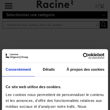
Aller au contenu principal
0
Sélectionnez une catégorie
Résultats de recherche ''
2 résultats
Personal Branding like a
PRO
(EN)
Consentement
Détails
À propos des cookies
Clo Willaerts
Couverture souple
2026
253
€
34,
99
Ce site web utilise des cookies.
Les cookies nous permettent de personnaliser le contenu
et les annonces, d'offrir des fonctionnalités relatives aux
médias sociaux et d'analyser notre trafic. Nous