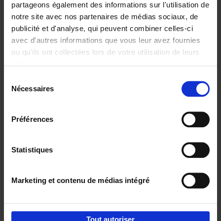
partageons également des informations sur l'utilisation de
notre site avec nos partenaires de médias sociaux, de
Ajouter au panier
publicité et d'analyse, qui peuvent combiner celles-ci
avec d'autres informations que vous leur avez fournies
Content Marketing like a
ou qu'ils ont collectées lors de votre utilisation de leurs
PRO
(EN)
services.
Clo Willaerts
Couverture souple
2023
352
Sélection
Nécessaires
du
€
37,
50
consentement
Préférences
Statistiques
Ajouter au panier
Marketing et contenu de médias intégré
Envie de bonnes idées de lecture, de
réductions, d’actions et d’inspiration ?
Tout autoriser