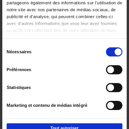
partageons également des informations sur l'utilisation de
notre site avec nos partenaires de médias sociaux, de
Ajouter au panier
publicité et d'analyse, qui peuvent combiner celles-ci
avec d'autres informations que vous leur avez fournies
Content Marketing like a
ou qu'ils ont collectées lors de votre utilisation de leurs
PRO
(EN)
services.
Clo Willaerts
Couverture souple
2023
352
Sélection
Nécessaires
du
€
37,
50
consentement
Préférences
Statistiques
Ajouter au panier
Marketing et contenu de médias intégré
Envie de bonnes idées de lecture, de
réductions, d’actions et d’inspiration ?
Tout autoriser