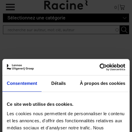
Aller au contenu principal
0
Sélectionnez une catégorie
Résultats de recherche ''
2 résultats
Personal Branding like a
PRO
(EN)
Consentement
Détails
À propos des cookies
Clo Willaerts
Couverture souple
2026
253
€
34,
99
Ce site web utilise des cookies.
Les cookies nous permettent de personnaliser le contenu
et les annonces, d'offrir des fonctionnalités relatives aux
médias sociaux et d'analyser notre trafic. Nous