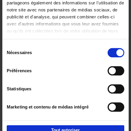
partageons également des informations sur l'utilisation de
notre site avec nos partenaires de médias sociaux, de
Ajouter au panier
publicité et d'analyse, qui peuvent combiner celles-ci
avec d'autres informations que vous leur avez fournies
Content Marketing like a
ou qu'ils ont collectées lors de votre utilisation de leurs
PRO
(EN)
services.
Clo Willaerts
Couverture souple
2023
352
Sélection
Nécessaires
du
€
37,
50
consentement
Préférences
Statistiques
Ajouter au panier
Marketing et contenu de médias intégré
Envie de bonnes idées de lecture, de
réductions, d’actions et d’inspiration ?
Tout autoriser