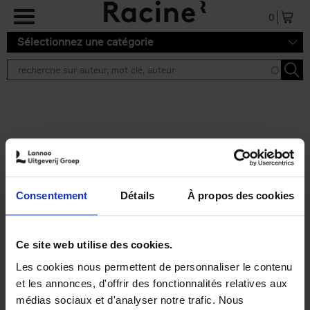
Aller au contenu principal
0
Sélectionnez une catégorie
Résultats de recherche ''
2 résultats
Personal Branding like a
PRO
(EN)
Consentement
Détails
À propos des cookies
Clo Willaerts
Couverture souple
2026
253
€
34,
99
Ce site web utilise des cookies.
Les cookies nous permettent de personnaliser le contenu
et les annonces, d'offrir des fonctionnalités relatives aux
médias sociaux et d'analyser notre trafic. Nous