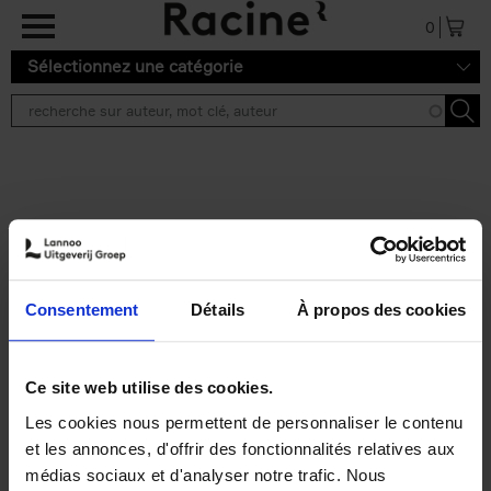
Aller au contenu principal
0
Sélectionnez une catégorie
Résultats de recherche ''
2 résultats
Personal Branding like a
PRO
(EN)
Consentement
Détails
À propos des cookies
Clo Willaerts
Couverture souple
2026
253
€
34,
99
Ce site web utilise des cookies.
Les cookies nous permettent de personnaliser le contenu
et les annonces, d'offrir des fonctionnalités relatives aux
médias sociaux et d'analyser notre trafic. Nous