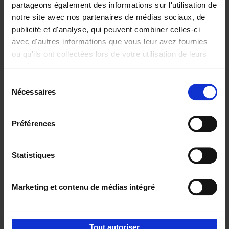
partageons également des informations sur l'utilisation de
notre site avec nos partenaires de médias sociaux, de
Ajouter au panier
publicité et d'analyse, qui peuvent combiner celles-ci
avec d'autres informations que vous leur avez fournies
Content Marketing like a
ou qu'ils ont collectées lors de votre utilisation de leurs
PRO
(EN)
services.
Clo Willaerts
Couverture souple
2023
352
Sélection
Nécessaires
du
€
37,
50
consentement
Préférences
Statistiques
Ajouter au panier
Marketing et contenu de médias intégré
Envie de bonnes idées de lecture, de
réductions, d’actions et d’inspiration ?
Tout autoriser