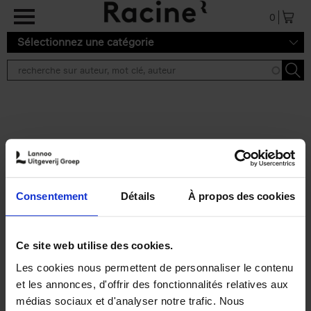
Aller au contenu principal
0
Sélectionnez une catégorie
Résultats de recherche ''
2 résultats
Personal Branding like a
PRO
(EN)
Consentement
Détails
À propos des cookies
Clo Willaerts
Couverture souple
2026
253
€
34,
99
Ce site web utilise des cookies.
Les cookies nous permettent de personnaliser le contenu
et les annonces, d'offrir des fonctionnalités relatives aux
médias sociaux et d'analyser notre trafic. Nous