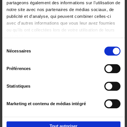
partageons également des informations sur l'utilisation de
notre site avec nos partenaires de médias sociaux, de
Ajouter au panier
publicité et d'analyse, qui peuvent combiner celles-ci
avec d'autres informations que vous leur avez fournies
Content Marketing like a
ou qu'ils ont collectées lors de votre utilisation de leurs
PRO
(EN)
services.
Clo Willaerts
Couverture souple
2023
352
Sélection
Nécessaires
du
€
37,
50
consentement
Préférences
Statistiques
Ajouter au panier
Marketing et contenu de médias intégré
Envie de bonnes idées de lecture, de
réductions, d’actions et d’inspiration ?
Tout autoriser