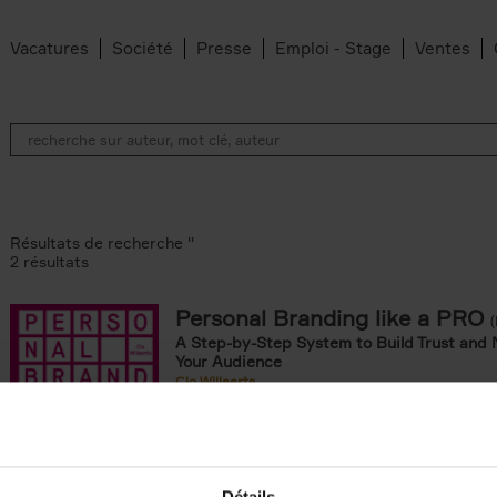
Vacatures
Société
Presse
Emploi - Stage
Ventes
Résultats de recherche ''
2 résultats
Personal Branding like a PRO
A Step-by-Step System to Build Trust and 
Your Audience
Clo Willaerts
Couverture souple
2026
253
omie & Management filter