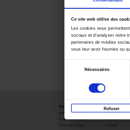
Consentement
Ce site web utilise des cook
Les cookies nous permettent d
sociaux et d'analyser notre t
partenaires de médias sociaux
vous leur avez fournies ou qu'
Sélection
Nécessaires
du
consentement
Webshop
Business
Refuser
Service clients
Ventes
Frais de livraison
Société
Droit de retour
Presse