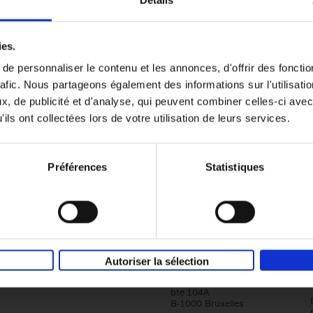
Détails
Content Marketing like a PRO
ies.
The All-In-One Guide to Content Marketing
e personnaliser le contenu et les annonces, d'offrir des fonctio
Planning to Promoting
rafic. Nous partageons également des informations sur l'utilisati
Clo Willaerts
Couverture souple
2023
352
, de publicité et d'analyse, qui peuvent combiner celles-ci avec
ils ont collectées lors de votre utilisation de leurs services.
Préférences
Statistiques
Société
Éditions Racine
Autoriser la sélection
Tour & Taxis
Qui sommes-nous?
Avenue du Port, 86C
bte 104A
B-1000 Bruxelles