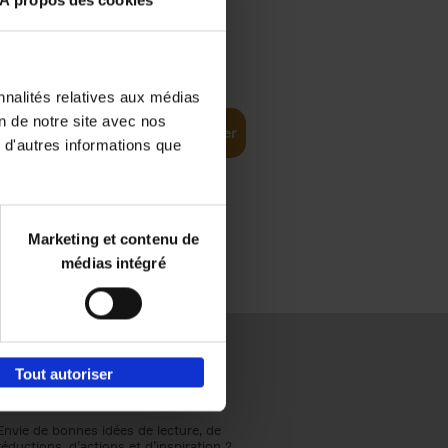
À propos des cookies
€
37,
50
(EN)
: From
nnalités relatives aux médias
on de notre site avec nos
Ajouter au panier
 d'autres informations que
Marketing et contenu de
médias intégré
Tout autoriser
Envie de bonnes idées de lecture, de
réductions, d’actions et d’inspiration ?