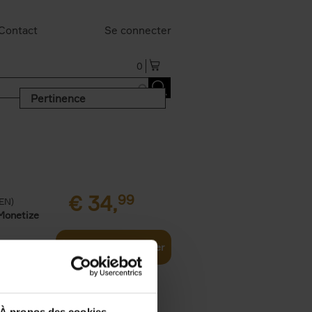
Contact
Se connecter
0
Pertinence
€
34,
99
(EN)
Monetize
Ajouter au panier