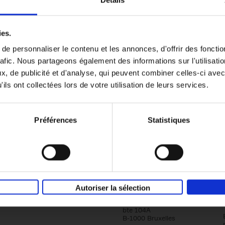
Détails
Content Marketing like a PRO
ies.
The All-In-One Guide to Content Marketing
e personnaliser le contenu et les annonces, d'offrir des fonctio
Planning to Promoting
rafic. Nous partageons également des informations sur l'utilisati
Clo Willaerts
Couverture souple
2023
352
, de publicité et d'analyse, qui peuvent combiner celles-ci avec
ils ont collectées lors de votre utilisation de leurs services.
Préférences
Statistiques
Société
Éditions Racine
Autoriser la sélection
Tour & Taxis
Qui sommes-nous?
Avenue du Port, 86C
bte 104A
B-1000 Bruxelles