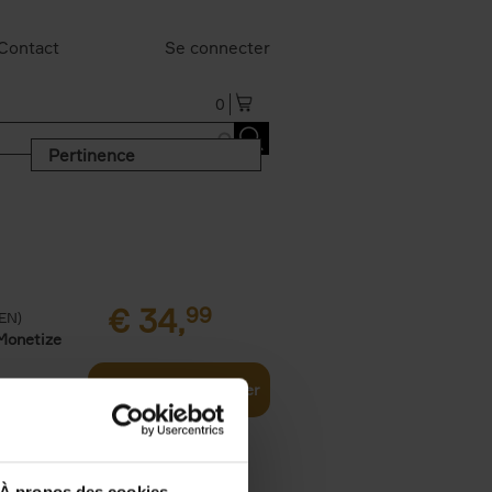
Contact
Se connecter
0
Pertinence
€
34,
99
(EN)
Monetize
Ajouter au panier