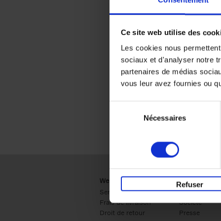
Consentement
Ce site web utilise des cook
Les cookies nous permettent d
sociaux et d'analyser notre t
partenaires de médias sociaux
vous leur avez fournies ou qu'
Sélection
Nécessaires
du
consentement
Webshop
Business
Refuser
Service clients
Ventes
Frais de livraison
Société
Droit de retour
Presse