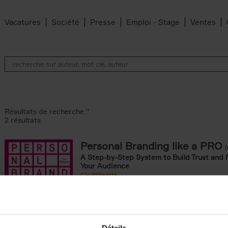
Vacatures
Société
Presse
Emploi - Stage
Ventes
Résultats de recherche ''
2 résultats
Personal Branding like a PRO
A Step-by-Step System to Build Trust and 
Your Audience
Clo Willaerts
Couverture souple
2026
253
ouple filter
omie & Management filter