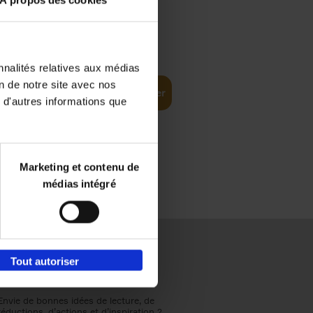
À propos des cookies
€
37,
50
(EN)
: From
nnalités relatives aux médias
on de notre site avec nos
Ajouter au panier
 d'autres informations que
Marketing et contenu de
médias intégré
Tout autoriser
Envie de bonnes idées de lecture, de
réductions, d’actions et d’inspiration ?