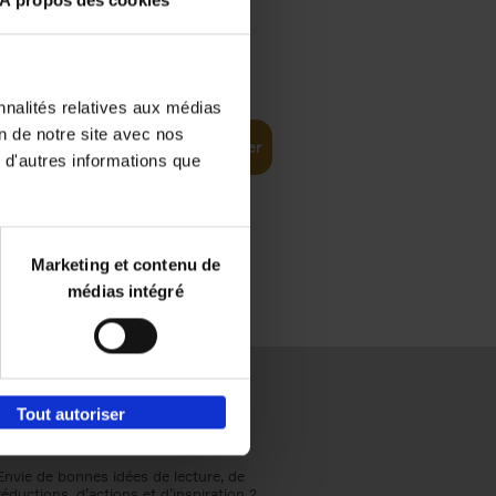
À propos des cookies
€
37,
50
(EN)
: From
nnalités relatives aux médias
on de notre site avec nos
Ajouter au panier
 d'autres informations que
Marketing et contenu de
médias intégré
Tout autoriser
Envie de bonnes idées de lecture, de
réductions, d’actions et d’inspiration ?