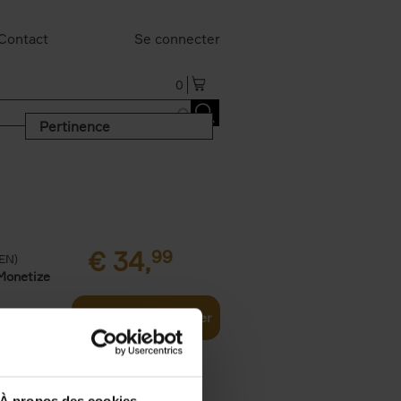
Contact
Se connecter
0
Pertinence
€
34,
99
(EN)
Monetize
Ajouter au panier