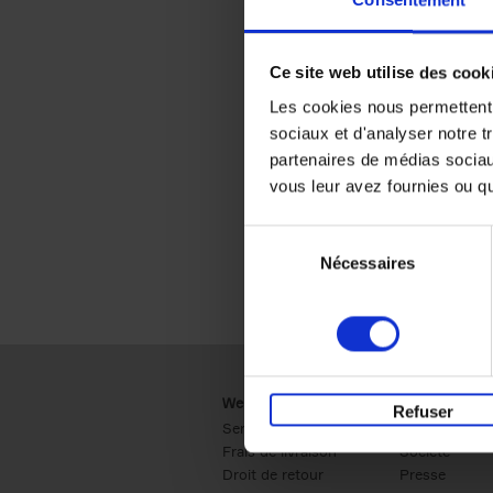
Consentement
Ce site web utilise des cook
Les cookies nous permettent d
sociaux et d'analyser notre t
partenaires de médias sociaux
vous leur avez fournies ou qu'
Sélection
Nécessaires
du
consentement
Webshop
Business
Refuser
Service clients
Ventes
Frais de livraison
Société
Droit de retour
Presse