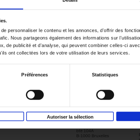
Détails
Content Marketing like a PRO
ies.
The All-In-One Guide to Content Marketing
e personnaliser le contenu et les annonces, d'offrir des fonctio
Planning to Promoting
rafic. Nous partageons également des informations sur l'utilisati
Clo Willaerts
Couverture souple
2023
352
, de publicité et d'analyse, qui peuvent combiner celles-ci avec
ils ont collectées lors de votre utilisation de leurs services.
Préférences
Statistiques
Société
Éditions Racine
Autoriser la sélection
Tour & Taxis
Qui sommes-nous?
Avenue du Port, 86C
bte 104A
B-1000 Bruxelles