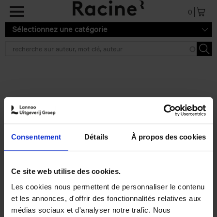
Aller au contenu principal
0
Sélectionnez une catégorie
Résultats de recherche ''
2 résultats
Personal Branding like a
PRO
(EN)
Consentement
Détails
À propos des cookies
Clo Willaerts
Couverture souple
2026
253
€
34,
99
Ce site web utilise des cookies.
Les cookies nous permettent de personnaliser le contenu
et les annonces, d'offrir des fonctionnalités relatives aux
médias sociaux et d'analyser notre trafic. Nous