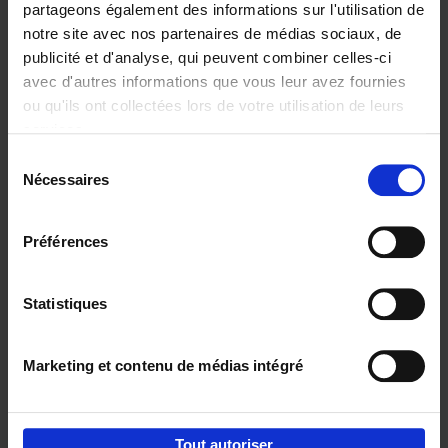
partageons également des informations sur l'utilisation de
notre site avec nos partenaires de médias sociaux, de
Ajouter au panier
publicité et d'analyse, qui peuvent combiner celles-ci
avec d'autres informations que vous leur avez fournies
Content Marketing like a
ou qu'ils ont collectées lors de votre utilisation de leurs
PRO
(EN)
services.
Clo Willaerts
Couverture souple
2023
352
Sélection
Nécessaires
du
€
37,
50
consentement
Préférences
Statistiques
Ajouter au panier
Marketing et contenu de médias intégré
Envie de bonnes idées de lecture, de
réductions, d’actions et d’inspiration ?
Tout autoriser