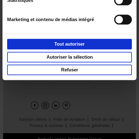
Statistiques
€
37,
50
Marketing et contenu de médias intégré
Tout autoriser
Ajouter au panier
Autoriser la sélection
Refuser
Envie de bonnes idées de lecture, de
réductions, d’actions et d’inspiration ?
Service clients
Frais de livraison
Droit de retour
Privacy & cookies
Conditions générales
Part of
Lannoo Publishing Group