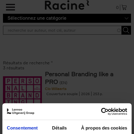
Aller au contenu principal
0
Sélectionnez une catégorie
Résultats de recherche ''
3 résultats
Personal Branding like a
PRO
(EN)
Clo Willaerts
Couverture souple
2026
253
€
34,
99
Consentement
Détails
À propos des cookies