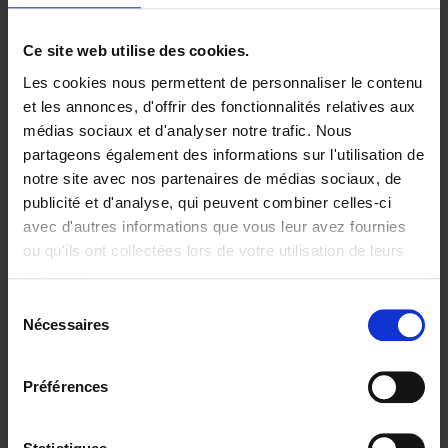
Ajouter au panier
Ce site web utilise des cookies.
Les cookies nous permettent de personnaliser le contenu
Digital marketing like a PRO -
et les annonces, d'offrir des fonctionnalités relatives aux
completely revised edition
(EN)
médias sociaux et d'analyser notre trafic. Nous
Clo Willaerts
partageons également des informations sur l'utilisation de
Couverture souple
2022
226
notre site avec nos partenaires de médias sociaux, de
€
35,
50
publicité et d'analyse, qui peuvent combiner celles-ci
avec d'autres informations que vous leur avez fournies
ou qu'ils ont collectées lors de votre utilisation de leurs
services.
Sélection
Nécessaires
du
Ajouter au panier
consentement
Content Marketing like a
Préférences
PRO
(EN)
Clo Willaerts
Couverture souple
2023
352