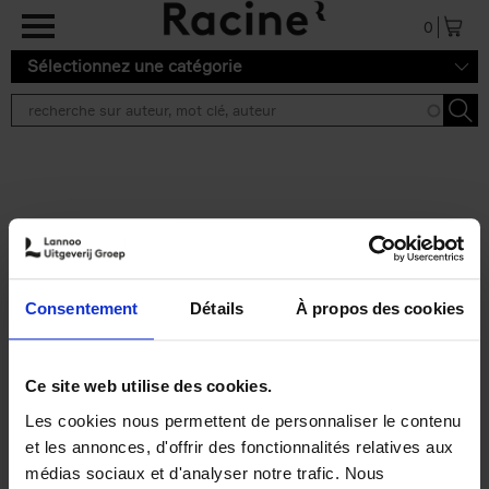
Aller au contenu principal
0
Sélectionnez une catégorie
Résultats de recherche ''
2 résultats
Personal Branding like a
PRO
(EN)
Consentement
Détails
À propos des cookies
Clo Willaerts
Couverture souple
2026
253
€
34,
99
Ce site web utilise des cookies.
Les cookies nous permettent de personnaliser le contenu
et les annonces, d'offrir des fonctionnalités relatives aux
médias sociaux et d'analyser notre trafic. Nous