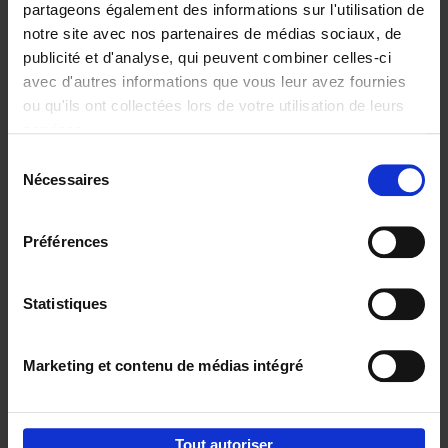
partageons également des informations sur l'utilisation de
notre site avec nos partenaires de médias sociaux, de
Ajouter au panier
publicité et d'analyse, qui peuvent combiner celles-ci
avec d'autres informations que vous leur avez fournies
Content Marketing like a
ou qu'ils ont collectées lors de votre utilisation de leurs
PRO
(EN)
services.
Clo Willaerts
Couverture souple
2023
352
Sélection
Nécessaires
du
€
37,
50
consentement
Préférences
Statistiques
Ajouter au panier
Marketing et contenu de médias intégré
Envie de bonnes idées de lecture, de
réductions, d’actions et d’inspiration ?
Tout autoriser