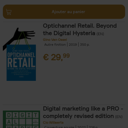
Ajouter au panier
Optichannel Retail. Beyond
the Digital Hysteria
(EN)
Gino Van Ossel
Autre finition
2019
350
€
29,
99
Digital marketing like a PRO -
completely revised edition
(EN)
Clo Willaerts
Couverture souple
2022
226