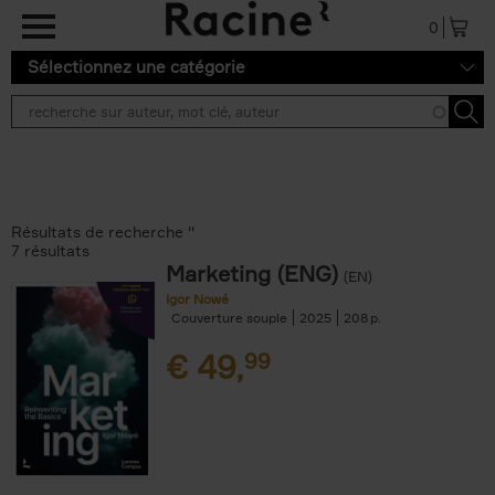
Aller au contenu principal
0
Sélectionnez une catégorie
Résultats de recherche ''
7 résultats
Marketing (ENG)
(EN)
Igor Nowé
Couverture souple
2025
208
€
49,
99