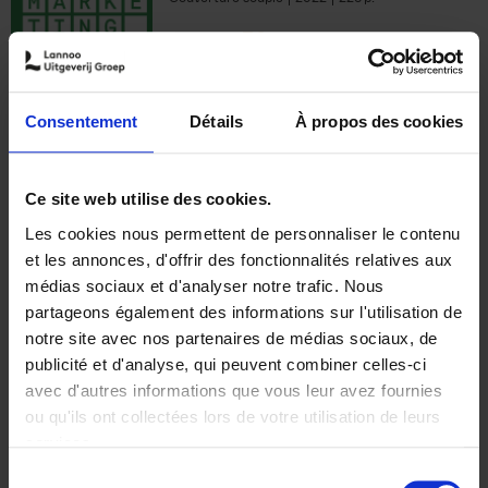
€
35,
50
Consentement
Détails
À propos des cookies
Ajouter au panier
Ce site web utilise des cookies.
Les cookies nous permettent de personnaliser le contenu
The Offer You Can't
et les annonces, d'offrir des fonctionnalités relatives aux
Refuse
(EN)
médias sociaux et d'analyser notre trafic. Nous
Steven Van Belleghem
partageons également des informations sur l'utilisation de
Couverture souple
2020
256
notre site avec nos partenaires de médias sociaux, de
€
37,
50
publicité et d'analyse, qui peuvent combiner celles-ci
avec d'autres informations que vous leur avez fournies
ou qu'ils ont collectées lors de votre utilisation de leurs
services.
Sélection