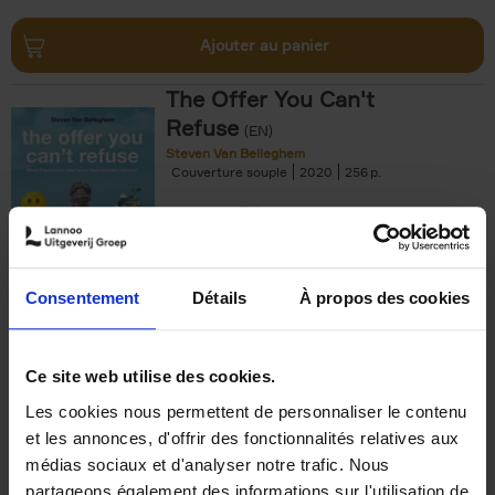
Ajouter au panier
The Offer You Can't
Refuse
(EN)
Steven Van Belleghem
Couverture souple
2020
256
€
37,
50
Consentement
Détails
À propos des cookies
Ajouter au panier
Ce site web utilise des cookies.
Les cookies nous permettent de personnaliser le contenu
Building Bonds = Building
et les annonces, d'offrir des fonctionnalités relatives aux
Business
(EN)
médias sociaux et d'analyser notre trafic. Nous
Jochen Roef
Jozefien De Feyter
Carolien Boom
partageons également des informations sur l'utilisation de
Couverture souple
2025
200