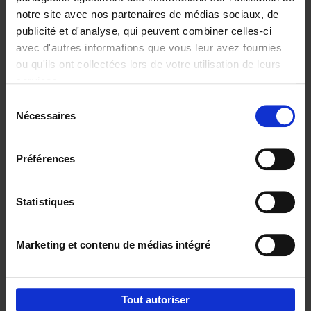
notre site avec nos partenaires de médias sociaux, de
€
29,
99
publicité et d'analyse, qui peuvent combiner celles-ci
avec d'autres informations que vous leur avez fournies
ou qu'ils ont collectées lors de votre utilisation de leurs
services.
Sélection
Nécessaires
du
Ajouter au panier
consentement
Digital marketing like a PRO -
Préférences
completely revised edition
(EN)
Clo Willaerts
Couverture souple
2022
226
Statistiques
€
35,
50
Marketing et contenu de médias intégré
Tout autoriser