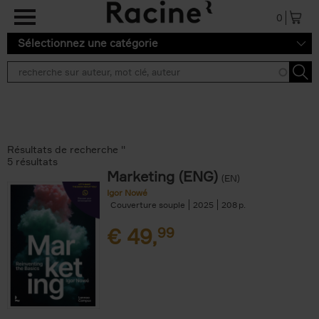
Aller au contenu principal
0
Sélectionnez une catégorie
Résultats de recherche ''
5 résultats
Marketing (ENG)
(EN)
Igor Nowé
Couverture souple
2025
208
€
49,
99