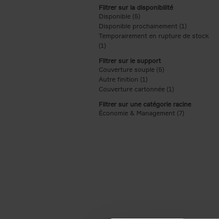
Filtrer sur la disponibilité
Disponible (5)
Apply Disponible filter
Disponible prochainement (1)
Apply Disp
Temporairement en rupture de stock
(1)
Apply Temporairement en rupture de s
Filtrer sur le support
Couverture souple (5)
Apply Couverture s
Autre finition (1)
Apply Autre finition filt
Couverture cartonnée (1)
Apply Couvertu
Filtrer sur une catégorie racine
Économie & Management (7)
Apply Écon