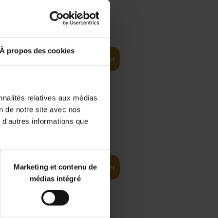
€
37,
50
)
ellent
À propos des cookies
Ajouter au panier
nnalités relatives aux médias
on de notre site avec nos
 d'autres informations que
iness
€
29,
99
(EN)
tal world
Marketing et contenu de
Ajouter au panier
médias intégré