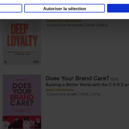
Autoriser la sélection
Deep Loyalty (ENG)
(EN)
Steven Van Belleghem
Couverture cartonnée
2026
260
Does Your Brand Care?
(EN)
Building a Better World with the C A R E pr
Isabel Verstraete
Couverture souple
2021
147