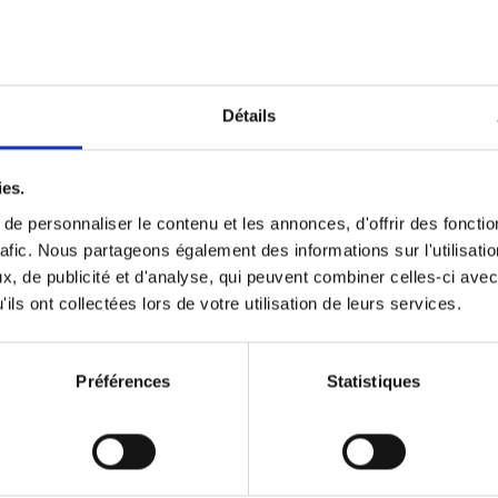
The Offer You Can't Refuse
(EN
What if customers ask for more than an exc
service?
Détails
Steven Van Belleghem
Couverture souple
2020
256
ies.
e personnaliser le contenu et les annonces, d'offrir des fonctio
rafic. Nous partageons également des informations sur l'utilisati
, de publicité et d'analyse, qui peuvent combiner celles-ci avec
Building Bonds = Building Bus
ils ont collectées lors de votre utilisation de leurs services.
How to win buyers’ trust in a turbulent digi
Jochen Roef
Jozefien De Feyter
Carolien Boom
Couverture souple
2025
200
Préférences
Statistiques