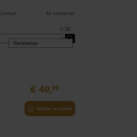
Contact
Se connecter
0
Pertinence
€
49,
99
Ajouter au panier