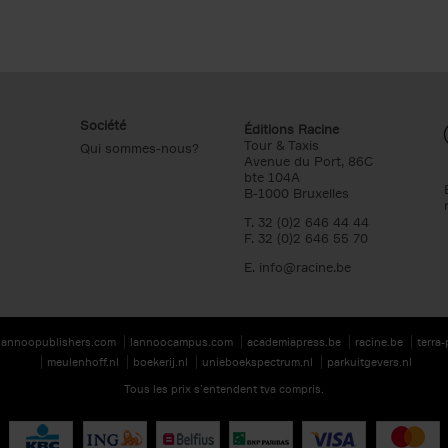
Société
Éditions Racine
Tour & Taxis
Qui sommes-nous?
Avenue du Port, 86C
bte 104A
B-1000 Bruxelles
T. 32 (0)2 646 44 44
F. 32 (0)2 646 55 70
E.
info@racine.be
lannoopublishers.com
lannoocampus.com
academiapress.be
racine.be
terra
meulenhoff.nl
boekerij.nl
unieboekspectrum.nl
parkuitgevers.nl
Tous les prix s’entendent tva compris.