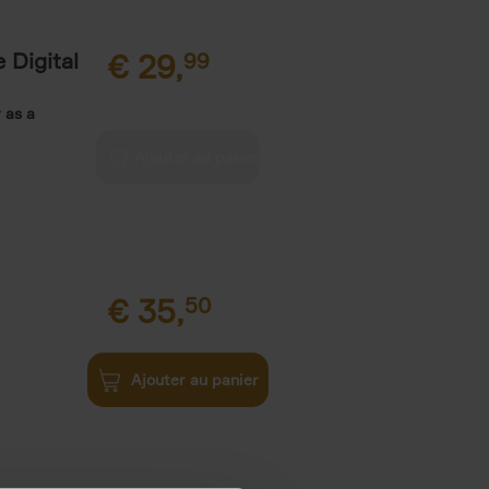
 Digital
€
29,
99
 as a
€
35,
50
Ajouter au panier