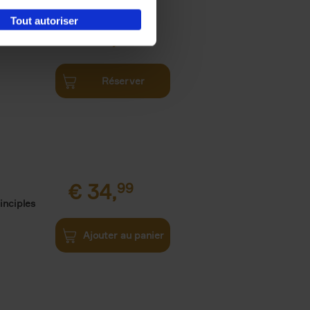
Tout autoriser
€
34,
99
Réserver
€
34,
99
inciples
Ajouter au panier