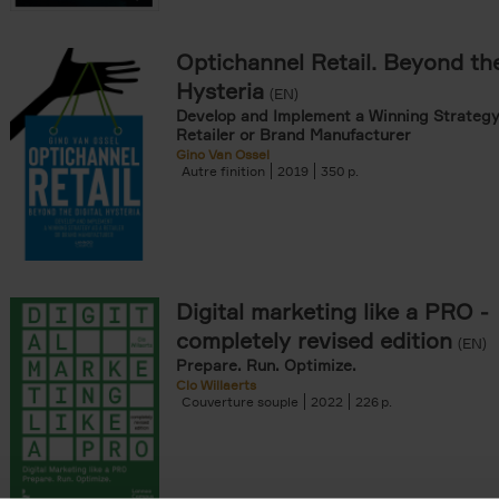
Optichannel Retail. Beyond the
onible prochainement filter
Hysteria
(EN)
tock filter
Develop and Implement a Winning Strategy
Retailer or Brand Manufacturer
Gino Van Ossel
ouple filter
Autre finition
2019
350
er
re cartonnée filter
omie & Management filter
Digital marketing like a PRO -
completely revised edition
(EN)
Prepare. Run. Optimize.
Clo Willaerts
Couverture souple
2022
226