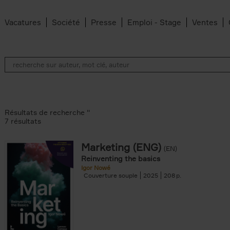
Vacatures
Société
Presse
Emploi - Stage
Ventes
Résultats de recherche ''
7 résultats
Marketing (ENG)
(EN)
an Belleghem filter
Reinventing the basics
lter
Igor Nowé
Couverture souple
2025
208
filter
te filter
r
Feyter filter