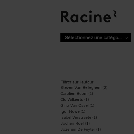
Aller au contenu principal
Sélectionnez une catégorie
Filtrer sur l'auteur
Steven Van Belleghem (2)
Apply Steven V
Carolien Boom (1)
Apply Carolien Boom fi
Clo Willaerts (1)
Apply Clo Willaerts filter
Gino Van Ossel (1)
Apply Gino Van Ossel 
Igor Nowé (1)
Apply Igor Nowé filter
Isabel Verstraete (1)
Apply Isabel Verstrae
Jochen Roef (1)
Apply Jochen Roef filte
Jozefien De Feyter (1)
Apply Jozefien De 