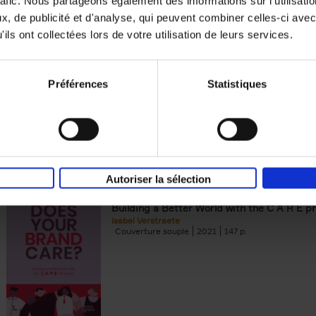
rafic. Nous partageons également des informations sur l'utilisati
, de publicité et d'analyse, qui peuvent combiner celles-ci avec
Digital marketing like a PRO -
ils ont collectées lors de votre utilisation de leurs services.
completely revised edition
(EN)
Prepare. Run. Optimize.
Clo Willaerts
Préférences
Statistiques
Couverture souple
2022
226
Autoriser la sélection
Does Your Brand Care?
(EN)
Building a Better World with the C A R E pr
Isabel Verstraete
Couverture souple
2021
147