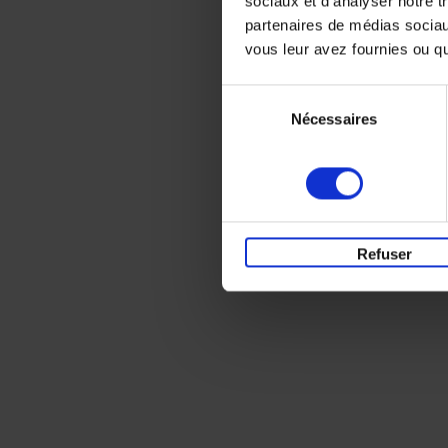
sociaux et d'analyser notre t
partenaires de médias sociaux
vous leur avez fournies ou qu'
Sélection
Nécessaires
du
consentement
Refuser