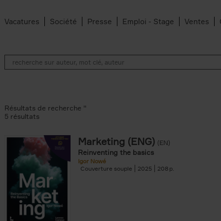
Vacatures
Société
Presse
Emploi - Stage
Ventes
Résultats de recherche ''
5 résultats
Marketing (ENG)
(EN)
lter
Reinventing the basics
Igor Nowé
Couverture souple
2025
208
te filter
r
Feyter filter
an Belleghem filter