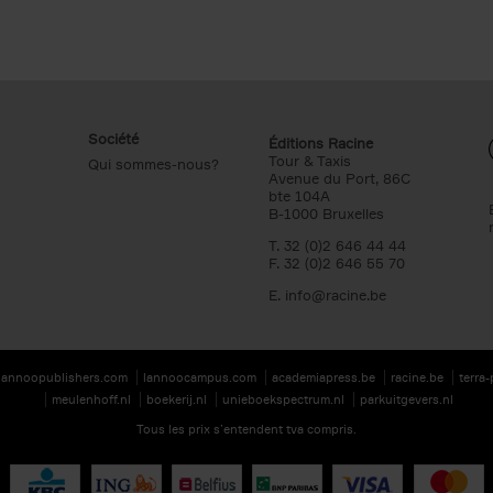
Société
Éditions Racine
Tour & Taxis
Qui sommes-nous?
Avenue du Port, 86C
bte 104A
B-1000 Bruxelles
T. 32 (0)2 646 44 44
F. 32 (0)2 646 55 70
E.
info@racine.be
lannoopublishers.com
lannoocampus.com
academiapress.be
racine.be
terra
meulenhoff.nl
boekerij.nl
unieboekspectrum.nl
parkuitgevers.nl
Tous les prix s’entendent tva compris.