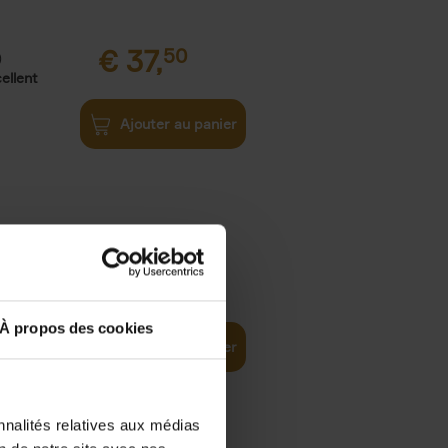
€
37,
50
)
ellent
Ajouter au panier
iness
€
29,
99
(EN)
tal world
À propos des cookies
Ajouter au panier
nnalités relatives aux médias