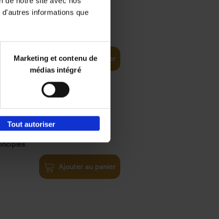
on de notre site avec nos
 d'autres informations que
€
35,
50
Marketing et contenu de
Ajouter au panier
médias intégré
Tout autoriser
€
34,
99
inciples
Ajouter au panier