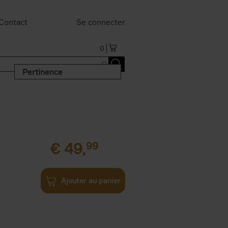
Contact
Se connecter
0
Pertinence
€
49,
99
Ajouter au panier