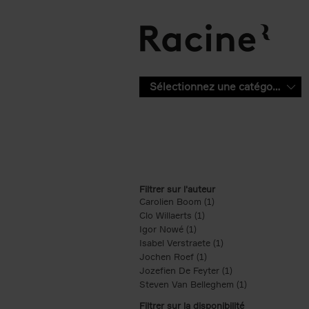
Aller au contenu principal
Sélectionnez une catégorie
Filtrer sur l'auteur
Carolien Boom (1)
Apply Carolien Boom fi
Clo Willaerts (1)
Apply Clo Willaerts filter
Igor Nowé (1)
Apply Igor Nowé filter
Isabel Verstraete (1)
Apply Isabel Verstrae
Jochen Roef (1)
Apply Jochen Roef filte
Jozefien De Feyter (1)
Apply Jozefien De 
Steven Van Belleghem (1)
Apply Steven V
Filtrer sur la disponibilité