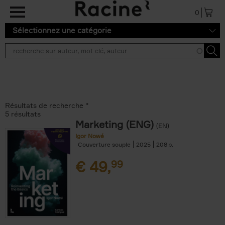
Aller au contenu principal
0
Sélectionnez une catégorie
Résultats de recherche ''
5 résultats
Marketing (ENG)
(EN)
Igor Nowé
Couverture souple
2025
208
€
49,
99