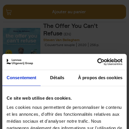
Ajouter au panier
The Offer You Can't
Refuse
(EN)
Steven Van Belleghem
Couverture souple
2020
256
€
37,
50
Consentement
Détails
À propos des cookies
Ajouter au panier
Ce site web utilise des cookies.
Les cookies nous permettent de personnaliser le contenu
Building Bonds = Building
et les annonces, d'offrir des fonctionnalités relatives aux
Business
(EN)
médias sociaux et d'analyser notre trafic. Nous
Jochen Roef
Jozefien De Feyter
Carolien Boom
partageons également des informations sur l'utilisation de
Couverture souple
2025
200