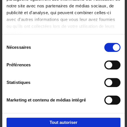
notre site avec nos partenaires de médias sociaux, de
€
29,
99
publicité et d'analyse, qui peuvent combiner celles-ci
avec d'autres informations que vous leur avez fournies
ou qu'ils ont collectées lors de votre utilisation de leurs
services.
Sélection
Nécessaires
du
Ajouter au panier
consentement
Digital marketing like a PRO -
Préférences
completely revised edition
(EN)
Clo Willaerts
Couverture souple
2022
226
Statistiques
€
35,
50
Marketing et contenu de médias intégré
Tout autoriser