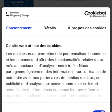
€
29,
99
Consentement
Détails
À propos des cookies
Ajouter au panier
Ce site web utilise des cookies.
Les cookies nous permettent de personnaliser le contenu
Optichannel Retail. Beyond
et les annonces, d'offrir des fonctionnalités relatives aux
the Digital Hysteria
(EN)
médias sociaux et d'analyser notre trafic. Nous
Gino Van Ossel
partageons également des informations sur l'utilisation de
Autre finition
2019
350
notre site avec nos partenaires de médias sociaux, de
€
29,
99
publicité et d'analyse, qui peuvent combiner celles-ci
avec d'autres informations que vous leur avez fournies
ou qu'ils ont collectées lors de votre utilisation de leurs
services.
Sélection