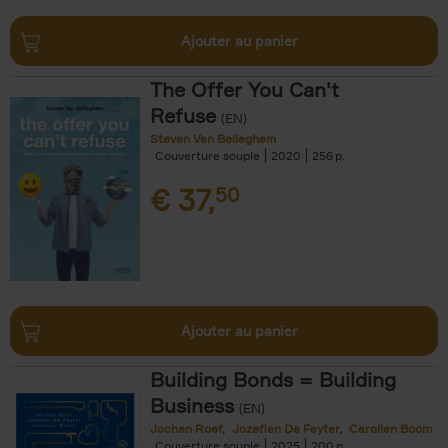
Ajouter au panier
The Offer You Can't
Refuse
(EN)
Steven Van Belleghem
Couverture souple
2020
256
€
37,
50
Ajouter au panier
Building Bonds = Building
Business
(EN)
Jochen Roef
Jozefien De Feyter
Carolien Boom
Couverture souple
2025
200