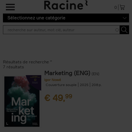
Aller au contenu principal
0
Sélectionnez une catégorie
Résultats de recherche ''
7 résultats
Marketing (ENG)
(EN)
Igor Nowé
Couverture souple
2025
208
€
49,
99