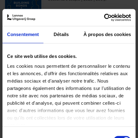
€
29,
99
Consentement
Détails
À propos des cookies
Ajouter au panier
Ce site web utilise des cookies.
Les cookies nous permettent de personnaliser le contenu
Optichannel Retail. Beyond
et les annonces, d'offrir des fonctionnalités relatives aux
the Digital Hysteria
(EN)
médias sociaux et d'analyser notre trafic. Nous
Gino Van Ossel
partageons également des informations sur l'utilisation de
Autre finition
2019
350
notre site avec nos partenaires de médias sociaux, de
€
29,
99
publicité et d'analyse, qui peuvent combiner celles-ci
avec d'autres informations que vous leur avez fournies
ou qu'ils ont collectées lors de votre utilisation de leurs
services.
Sélection