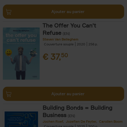
Ajouter au panier
The Offer You Can't
Refuse
(EN)
Steven Van Belleghem
Couverture souple
2020
256
€
37,
50
Ajouter au panier
Building Bonds = Building
Business
(EN)
Jochen Roef
Jozefien De Feyter
Carolien Boom
Couverture souple
2025
200