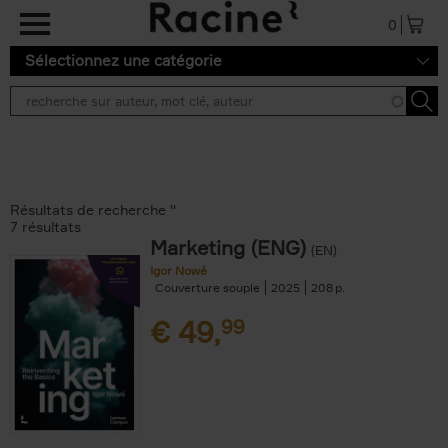
Aller au contenu principal
0
Sélectionnez une catégorie
Résultats de recherche ''
7 résultats
Marketing (ENG)
(EN)
Igor Nowé
Couverture souple
2025
208
€
49,
99