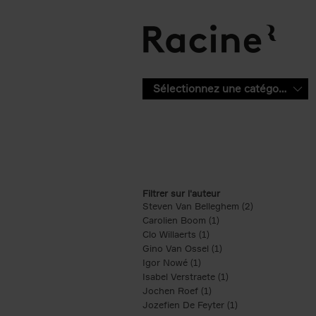
Aller au contenu principal
Sélectionnez une catégorie
Filtrer sur l'auteur
Steven Van Belleghem (2)
Apply Steven V
Carolien Boom (1)
Apply Carolien Boom fi
Clo Willaerts (1)
Apply Clo Willaerts filter
Gino Van Ossel (1)
Apply Gino Van Ossel 
Igor Nowé (1)
Apply Igor Nowé filter
Isabel Verstraete (1)
Apply Isabel Verstrae
Jochen Roef (1)
Apply Jochen Roef filte
Jozefien De Feyter (1)
Apply Jozefien De 