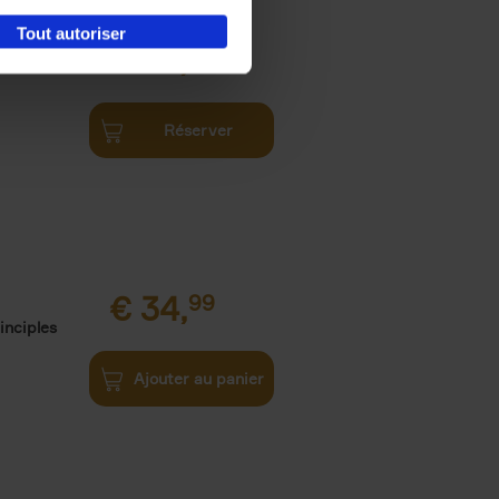
Tout autoriser
€
34,
99
Réserver
€
34,
99
inciples
Ajouter au panier