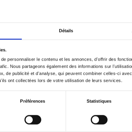
Optichannel Retail. Beyond the
Hysteria
(EN)
Develop and Implement a Winning Strategy
Détails
Retailer or Brand Manufacturer
Gino Van Ossel
Autre finition
2019
350
ies.
e personnaliser le contenu et les annonces, d'offrir des fonctio
rafic. Nous partageons également des informations sur l'utilisati
, de publicité et d'analyse, qui peuvent combiner celles-ci avec
Digital marketing like a PRO -
ils ont collectées lors de votre utilisation de leurs services.
completely revised edition
(EN)
Prepare. Run. Optimize.
Clo Willaerts
Préférences
Statistiques
Couverture souple
2022
226