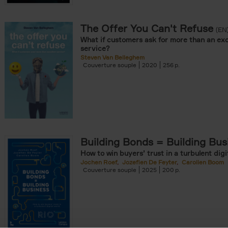
The Offer You Can't Refuse
onible prochainement filter
(EN
What if customers ask for more than an exc
tock filter
service?
Steven Van Belleghem
Couverture souple
2020
256
ouple filter
er
re cartonnée filter
er
Building Bonds = Building Bus
How to win buyers’ trust in a turbulent digi
Jochen Roef
Jozefien De Feyter
Carolien Boom
Couverture souple
2025
200