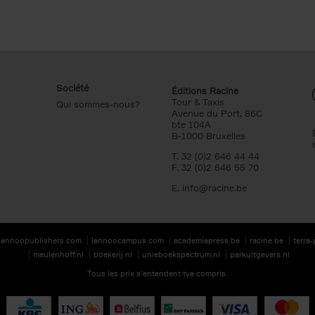
Société
Éditions Racine
Tour & Taxis
Qui sommes-nous?
Avenue du Port, 86C
bte 104A
B-1000 Bruxelles
T. 32 (0)2 646 44 44
F. 32 (0)2 646 55 70
E.
info@racine.be
lannoopublishers.com
lannoocampus.com
academiapress.be
racine.be
terra
meulenhoff.nl
boekerij.nl
unieboekspectrum.nl
parkuitgevers.nl
Tous les prix s’entendent tva compris.