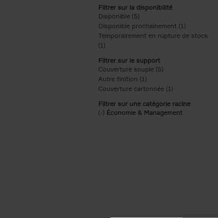
Filtrer sur la disponibilité
Disponible (5)
Apply Disponible filter
Disponible prochainement (1)
Apply Disp
Temporairement en rupture de stock
(1)
Apply Temporairement en rupture de s
Filtrer sur le support
Couverture souple (5)
Apply Couverture s
Autre finition (1)
Apply Autre finition filt
Couverture cartonnée (1)
Apply Couvertu
Filtrer sur une catégorie racine
(-)
Remove Économie & Management filt
Économie & Management