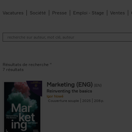
Vacatures
Société
Presse
Emploi - Stage
Ventes
Résultats de recherche ''
7 résultats
Marketing (ENG)
(EN)
an Belleghem filter
Reinventing the basics
lter
Igor Nowé
Couverture souple
2025
208
filter
te filter
r
Feyter filter