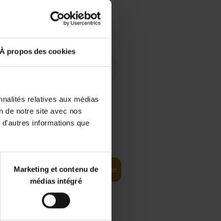
 Digital
€
29,
99
 as a
À propos des cookies
nnalités relatives aux médias
on de notre site avec nos
 d'autres informations que
€
35,
50
Marketing et contenu de
Ajouter au panier
médias intégré