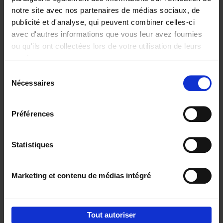
notre site avec nos partenaires de médias sociaux, de
€
29,
99
publicité et d'analyse, qui peuvent combiner celles-ci
avec d'autres informations que vous leur avez fournies
ou qu'ils ont collectées lors de votre utilisation de leurs
services.
Sélection
Nécessaires
du
Ajouter au panier
consentement
Digital marketing like a PRO -
Préférences
completely revised edition
(EN)
Clo Willaerts
Couverture souple
2022
226
Statistiques
€
35,
50
Marketing et contenu de médias intégré
Tout autoriser