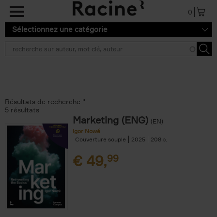
Aller au contenu principal
0
Sélectionnez une catégorie
Résultats de recherche ''
5 résultats
Marketing (ENG)
(EN)
Igor Nowé
Couverture souple
2025
208
€
49,
99