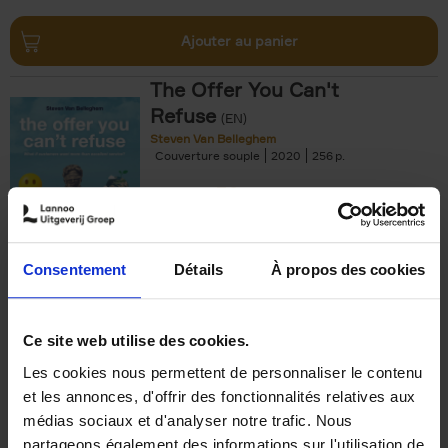
Ajouter au panier
The Offer You Can't
Refuse
(EN)
Steven Van Belleghem
Couverture souple
2020
256
€
37,
50
Consentement
Détails
À propos des cookies
Ajouter au panier
Ce site web utilise des cookies.
Les cookies nous permettent de personnaliser le contenu
Building Bonds = Building
et les annonces, d'offrir des fonctionnalités relatives aux
Business
(EN)
médias sociaux et d'analyser notre trafic. Nous
Jochen Roef
Jozefien De Feyter
Carolien Boom
partageons également des informations sur l'utilisation de
Couverture souple
2025
200