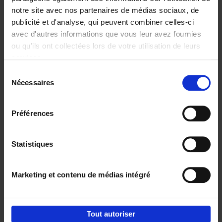
notre site avec nos partenaires de médias sociaux, de
€
29,
99
publicité et d'analyse, qui peuvent combiner celles-ci
avec d'autres informations que vous leur avez fournies
ou qu'ils ont collectées lors de votre utilisation de leurs
services.
Sélection
Nécessaires
du
Ajouter au panier
consentement
Digital marketing like a PRO -
Préférences
completely revised edition
(EN)
Clo Willaerts
Couverture souple
2022
226
Statistiques
€
35,
50
Marketing et contenu de médias intégré
Tout autoriser