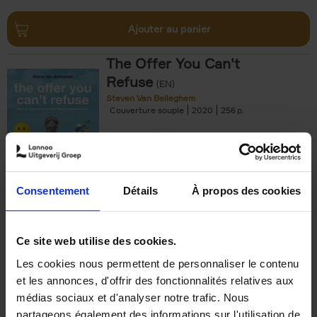
Ajouter au panier
The Offer You Can't
Refuse
(EN)
Steven Van Belleghem
Couverture souple
2020
256
€
37,
50
Consentement
Détails
À propos des cookies
Ajouter au panier
Ce site web utilise des cookies.
Les cookies nous permettent de personnaliser le contenu
Building Bonds = Building
et les annonces, d'offrir des fonctionnalités relatives aux
Business
(EN)
médias sociaux et d'analyser notre trafic. Nous
Jochen Roef
Jozefien De Feyter
Carolien Boom
partageons également des informations sur l'utilisation de
Couverture souple
2025
200