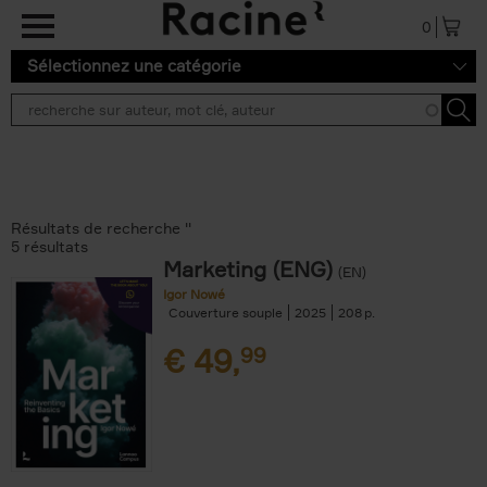
Aller au contenu principal
0
Sélectionnez une catégorie
Résultats de recherche ''
5 résultats
Marketing (ENG)
(EN)
Igor Nowé
Couverture souple
2025
208
€
49,
99