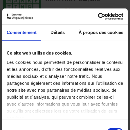
€
35,
50
Consentement
Détails
À propos des cookies
Ajouter au panier
Ce site web utilise des cookies.
Les cookies nous permettent de personnaliser le contenu
The Offer You Can't
et les annonces, d'offrir des fonctionnalités relatives aux
Refuse
(EN)
médias sociaux et d'analyser notre trafic. Nous
Steven Van Belleghem
partageons également des informations sur l'utilisation de
Couverture souple
2020
256
notre site avec nos partenaires de médias sociaux, de
€
37,
50
publicité et d'analyse, qui peuvent combiner celles-ci
avec d'autres informations que vous leur avez fournies
ou qu'ils ont collectées lors de votre utilisation de leurs
services.
Sélection