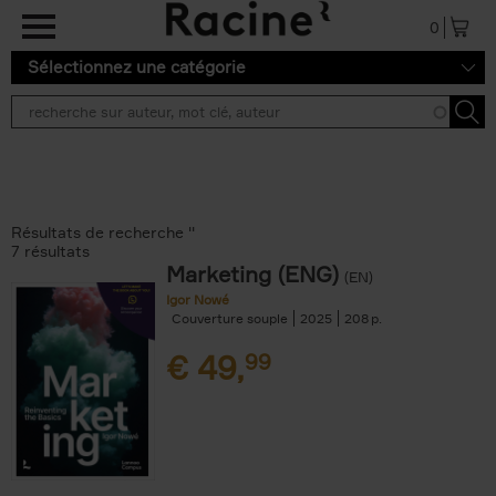
Aller au contenu principal
0
Sélectionnez une catégorie
Résultats de recherche ''
7 résultats
Marketing (ENG)
(EN)
Igor Nowé
Couverture souple
2025
208
€
49,
99