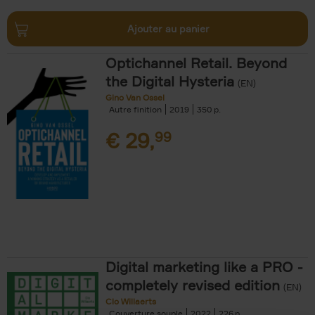
Ajouter au panier
Optichannel Retail. Beyond
the Digital Hysteria
(EN)
Gino Van Ossel
Autre finition
2019
350
€
29,
99
Digital marketing like a PRO -
completely revised edition
(EN)
Clo Willaerts
Couverture souple
2022
226