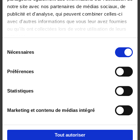
notre site avec nos partenaires de médias sociaux, de
€
29,
99
publicité et d'analyse, qui peuvent combiner celles-ci
avec d'autres informations que vous leur avez fournies
ou qu'ils ont collectées lors de votre utilisation de leurs
services.
Sélection
Nécessaires
du
Ajouter au panier
consentement
Digital marketing like a PRO -
Préférences
completely revised edition
(EN)
Clo Willaerts
Couverture souple
2022
226
Statistiques
€
35,
50
Marketing et contenu de médias intégré
Tout autoriser