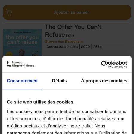
Ajouter au panier
The Offer You Can't
Refuse
(EN)
Steven Van Belleghem
Couverture souple
2020
256
€
37,
50
Consentement
Détails
À propos des cookies
Ajouter au panier
Ce site web utilise des cookies.
Les cookies nous permettent de personnaliser le contenu
Building Bonds = Building
et les annonces, d'offrir des fonctionnalités relatives aux
Business
(EN)
médias sociaux et d'analyser notre trafic. Nous
Jochen Roef
Jozefien De Feyter
Carolien Boom
partageons également des informations sur l'utilisation de
Couverture souple
2025
200