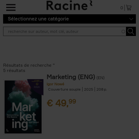
Aller au contenu principal
0
Sélectionnez une catégorie
Résultats de recherche ''
5 résultats
Marketing (ENG)
(EN)
Igor Nowé
Couverture souple
2025
208
€
49,
99