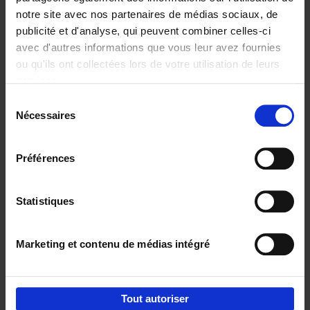
notre site avec nos partenaires de médias sociaux, de
€
29,
99
publicité et d'analyse, qui peuvent combiner celles-ci
avec d'autres informations que vous leur avez fournies
ou qu'ils ont collectées lors de votre utilisation de leurs
services.
Sélection
Nécessaires
du
Ajouter au panier
consentement
Digital marketing like a PRO -
Préférences
completely revised edition
(EN)
Clo Willaerts
Couverture souple
2022
226
Statistiques
€
35,
50
Marketing et contenu de médias intégré
Tout autoriser