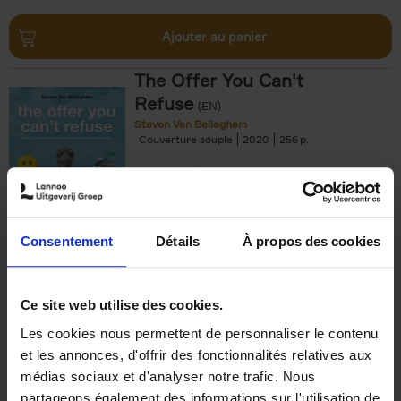
Ajouter au panier
The Offer You Can't
Refuse
(EN)
Steven Van Belleghem
Couverture souple
2020
256
€
37,
50
Consentement
Détails
À propos des cookies
Ajouter au panier
Ce site web utilise des cookies.
Les cookies nous permettent de personnaliser le contenu
Building Bonds = Building
et les annonces, d'offrir des fonctionnalités relatives aux
Business
(EN)
médias sociaux et d'analyser notre trafic. Nous
Jochen Roef
Jozefien De Feyter
Carolien Boom
partageons également des informations sur l'utilisation de
Couverture souple
2025
200