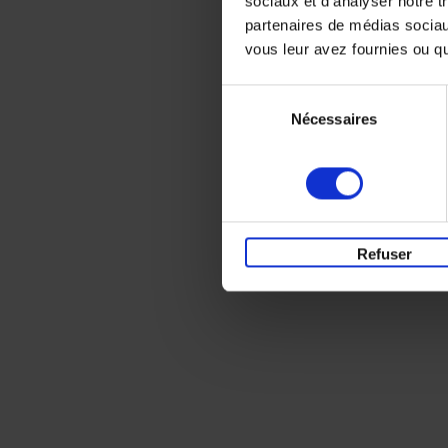
sociaux et d'analyser notre t
partenaires de médias sociaux
vous leur avez fournies ou qu'
Sélection
Nécessaires
du
consentement
Refuser