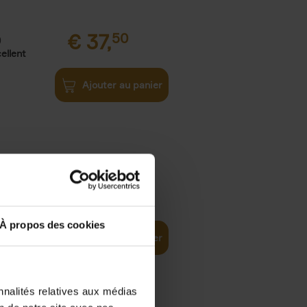
€
37,
50
)
ellent
Ajouter au panier
iness
€
29,
99
(EN)
tal world
À propos des cookies
Ajouter au panier
nnalités relatives aux médias