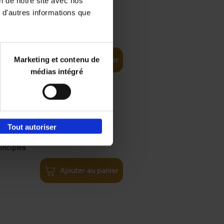
on de notre site avec nos
 d'autres informations que
€
35,
50
Marketing et contenu de
Ajouter au panier
médias intégré
Tout autoriser
€
34,
99
inciples
Ajouter au panier