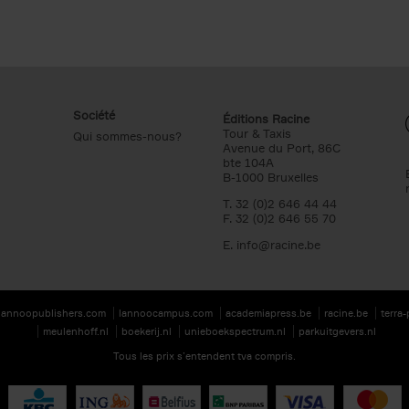
Société
Éditions Racine
Tour & Taxis
Qui sommes-nous?
Avenue du Port, 86C
bte 104A
B-1000 Bruxelles
T. 32 (0)2 646 44 44
F. 32 (0)2 646 55 70
E.
info@racine.be
lannoopublishers.com
lannoocampus.com
academiapress.be
racine.be
terra
meulenhoff.nl
boekerij.nl
unieboekspectrum.nl
parkuitgevers.nl
Tous les prix s’entendent tva compris.