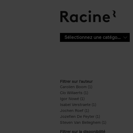
Aller au contenu principal
Sélectionnez une catégorie
Filtrer sur l'auteur
Carolien Boom (1)
Apply Carolien Boom fi
Clo Willaerts (1)
Apply Clo Willaerts filter
Igor Nowé (1)
Apply Igor Nowé filter
Isabel Verstraete (1)
Apply Isabel Verstrae
Jochen Roef (1)
Apply Jochen Roef filte
Jozefien De Feyter (1)
Apply Jozefien De 
Steven Van Belleghem (1)
Apply Steven V
Filtrer sur la disponibilité