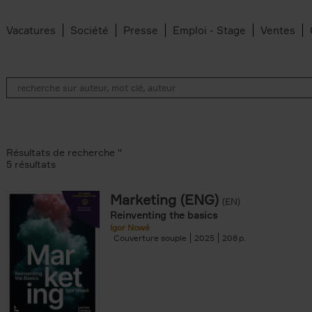
Vacatures
Société
Presse
Emploi - Stage
Ventes
Résultats de recherche ''
5 résultats
Marketing (ENG)
(EN)
lter
Reinventing the basics
Igor Nowé
Couverture souple
2025
208
te filter
r
Feyter filter
an Belleghem filter