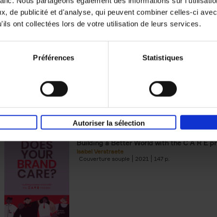
rafic. Nous partageons également des informations sur l'utilisati
, de publicité et d'analyse, qui peuvent combiner celles-ci avec
Digital marketing like a PRO -
ils ont collectées lors de votre utilisation de leurs services.
completely revised edition
(EN)
Prepare. Run. Optimize.
Clo Willaerts
Préférences
Statistiques
Couverture souple
2022
226
Autoriser la sélection
Does Your Brand Care?
(EN)
Building a Better World with the C A R E pr
Isabel Verstraete
Couverture souple
2021
147