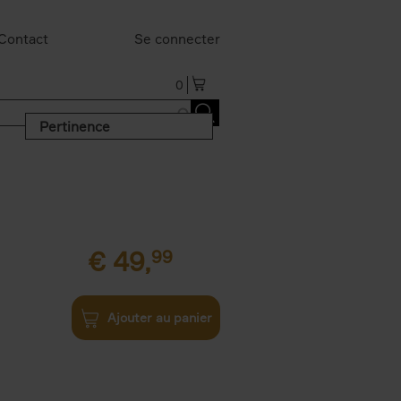
Contact
Se connecter
0
Pertinence
€
49,
99
Ajouter au panier