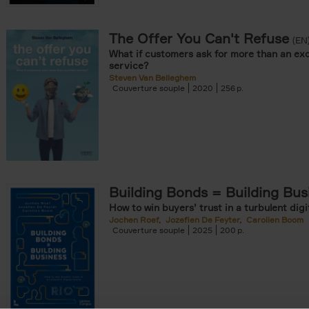
The Offer You Can't Refuse
onible prochainement filter
(EN
What if customers ask for more than an exc
tock filter
service?
Steven Van Belleghem
Couverture souple
2020
256
ouple filter
er
re cartonnée filter
er
Building Bonds = Building Bus
How to win buyers’ trust in a turbulent digi
Jochen Roef
Jozefien De Feyter
Carolien Boom
Couverture souple
2025
200