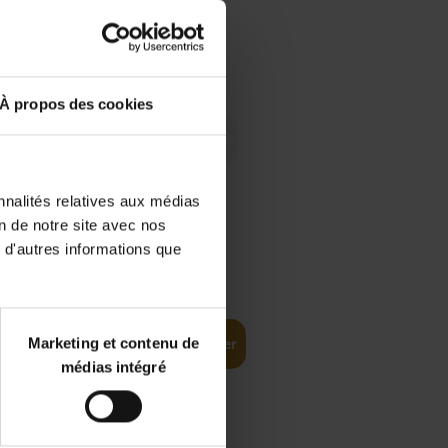
 Digital
€
29,
99
 as a
À propos des cookies
nnalités relatives aux médias
on de notre site avec nos
 d'autres informations que
€
35,
50
Marketing et contenu de
Ajouter au panier
médias intégré