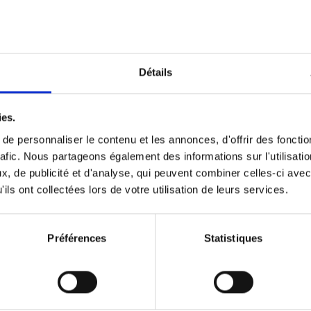
Optichannel Retail. Beyond the
Hysteria
(EN)
Develop and Implement a Winning Strategy
Détails
Retailer or Brand Manufacturer
Gino Van Ossel
Autre finition
2019
350
ies.
e personnaliser le contenu et les annonces, d'offrir des fonctio
rafic. Nous partageons également des informations sur l'utilisati
, de publicité et d'analyse, qui peuvent combiner celles-ci avec
Digital marketing like a PRO -
ils ont collectées lors de votre utilisation de leurs services.
completely revised edition
(EN)
Prepare. Run. Optimize.
Clo Willaerts
Préférences
Statistiques
Couverture souple
2022
226