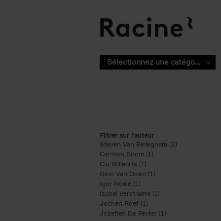
Aller au contenu principal
Sélectionnez une catégorie
Filtrer sur l'auteur
Steven Van Belleghem (2)
Apply Steven V
Carolien Boom (1)
Apply Carolien Boom fi
Clo Willaerts (1)
Apply Clo Willaerts filter
Gino Van Ossel (1)
Apply Gino Van Ossel 
Igor Nowé (1)
Apply Igor Nowé filter
Isabel Verstraete (1)
Apply Isabel Verstrae
Jochen Roef (1)
Apply Jochen Roef filte
Jozefien De Feyter (1)
Apply Jozefien De 