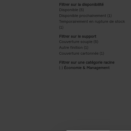
Filtrer sur la disponibilité
Disponible (5)
Apply Disponible filter
Disponible prochainement (1)
Apply Disp
Temporairement en rupture de stock
(1)
Apply Temporairement en rupture de s
Filtrer sur le support
Couverture souple (5)
Apply Couverture s
Autre finition (1)
Apply Autre finition filt
Couverture cartonnée (1)
Apply Couvertu
Filtrer sur une catégorie racine
(-)
Remove Économie & Management filt
Économie & Management