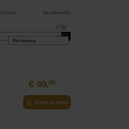
Contact
Se connecter
0
Pertinence
€
49,
99
Ajouter au panier