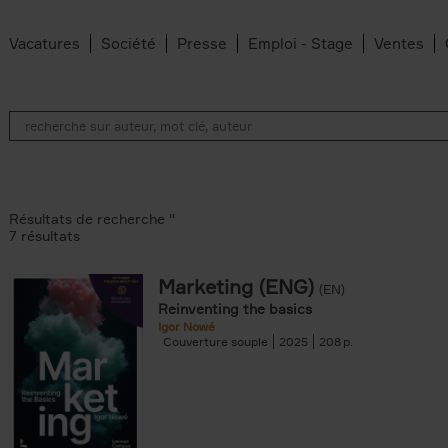
Vacatures
Société
Presse
Emploi - Stage
Ventes
Résultats de recherche ''
7 résultats
Marketing (ENG)
(EN)
an Belleghem filter
Reinventing the basics
lter
Igor Nowé
Couverture souple
2025
208
filter
te filter
r
Feyter filter