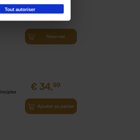
Tout autoriser
€
34,
99
Réserver
€
34,
99
inciples
Ajouter au panier