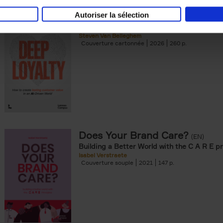
Autoriser la sélection
Deep Loyalty (ENG)
(EN)
Steven Van Belleghem
Couverture cartonnée
2026
260
Does Your Brand Care?
(EN)
Building a Better World with the C A R E pr
Isabel Verstraete
Couverture souple
2021
147