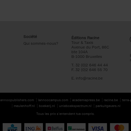
Société
Éditions Racine
Tour & Taxis
Qui sommes-nous?
Avenue du Port, 86C
bte 104A
B-1000 Bruxelles
T. 32 (0)2 646 44 44
F. 32 (0)2 646 55 70
E.
info@racine.be
lannoopublishers.com
lannoocampus.com
academiapress.be
racine.be
terra
meulenhoff.nl
boekerij.nl
unieboekspectrum.nl
parkuitgevers.nl
Tous les prix s’entendent tva compris.