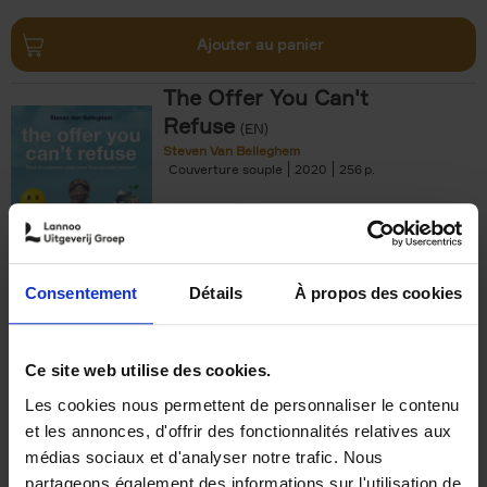
Ajouter au panier
The Offer You Can't
Refuse
(EN)
Steven Van Belleghem
Couverture souple
2020
256
€
37,
50
Consentement
Détails
À propos des cookies
Ajouter au panier
Ce site web utilise des cookies.
Les cookies nous permettent de personnaliser le contenu
Building Bonds = Building
et les annonces, d'offrir des fonctionnalités relatives aux
Business
(EN)
médias sociaux et d'analyser notre trafic. Nous
Jochen Roef
Jozefien De Feyter
Carolien Boom
partageons également des informations sur l'utilisation de
Couverture souple
2025
200