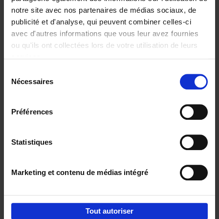
notre site avec nos partenaires de médias sociaux, de
€
29,
99
publicité et d'analyse, qui peuvent combiner celles-ci
avec d'autres informations que vous leur avez fournies
ou qu'ils ont collectées lors de votre utilisation de leurs
services.
Sélection
Nécessaires
du
Ajouter au panier
consentement
Digital marketing like a PRO -
Préférences
completely revised edition
(EN)
Clo Willaerts
Couverture souple
2022
226
Statistiques
€
35,
50
Marketing et contenu de médias intégré
Tout autoriser