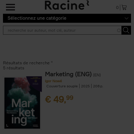
Aller au contenu principal
0
Sélectionnez une catégorie
Résultats de recherche ''
5 résultats
Marketing (ENG)
(EN)
Igor Nowé
Couverture souple
2025
208
€
49,
99