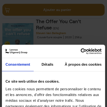
Ajouter au panier
The Offer You Can't
Refuse
(EN)
Steven Van Belleghem
Couverture souple
2020
256
€
37,
50
Consentement
Détails
À propos des cookies
Ajouter au panier
Ce site web utilise des cookies.
Les cookies nous permettent de personnaliser le contenu
Building Bonds = Building
et les annonces, d'offrir des fonctionnalités relatives aux
Business
(EN)
médias sociaux et d'analyser notre trafic. Nous
Jochen Roef
Jozefien De Feyter
Carolien Boom
partageons également des informations sur l'utilisation de
Couverture souple
2025
200