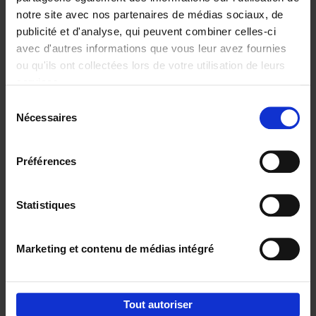
notre site avec nos partenaires de médias sociaux, de
€
29,
99
publicité et d'analyse, qui peuvent combiner celles-ci
avec d'autres informations que vous leur avez fournies
ou qu'ils ont collectées lors de votre utilisation de leurs
services.
Sélection
Nécessaires
du
Ajouter au panier
consentement
Digital marketing like a PRO -
Préférences
completely revised edition
(EN)
Clo Willaerts
Couverture souple
2022
226
Statistiques
€
35,
50
Marketing et contenu de médias intégré
Tout autoriser