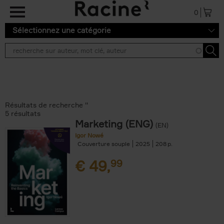
Aller au contenu principal
0
Sélectionnez une catégorie
Résultats de recherche ''
5 résultats
Marketing (ENG)
(EN)
Igor Nowé
Couverture souple
2025
208
€
49,
99