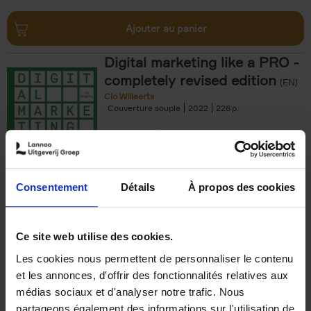
Ajouter au panier
Digital marketing like a PRO -
completely revised edition
(EN)
Clo Willaerts
Couverture souple
2022
226
€
35,
50
Consentement
Détails
À propos des cookies
Ajouter au panier
Ce site web utilise des cookies.
Les cookies nous permettent de personnaliser le contenu
The Offer You Can't
et les annonces, d'offrir des fonctionnalités relatives aux
Refuse
(EN)
médias sociaux et d'analyser notre trafic. Nous
Steven Van Belleghem
partageons également des informations sur l'utilisation de
Couverture souple
2020
256