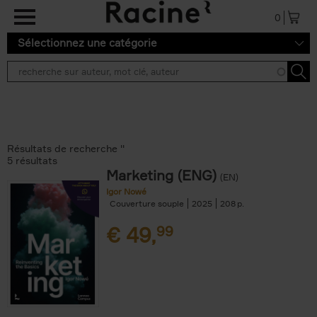
Aller au contenu principal
0
Sélectionnez une catégorie
Résultats de recherche ''
5 résultats
Marketing (ENG)
(EN)
Igor Nowé
Couverture souple
2025
208
€
49,
99