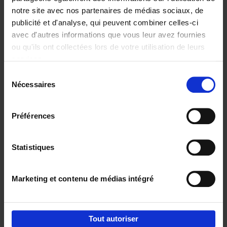
notre site avec nos partenaires de médias sociaux, de
€
37,
50
publicité et d'analyse, qui peuvent combiner celles-ci
avec d'autres informations que vous leur avez fournies
ou qu'ils ont collectées lors de votre utilisation de leurs
services.
Sélection
Nécessaires
du
Ajouter au panier
consentement
Building Bonds = Building
Préférences
Business
(EN)
Jochen Roef
Jozefien De Feyter
Carolien Boom
Couverture souple
2025
200
Statistiques
€
29,
99
Marketing et contenu de médias intégré
Tout autoriser