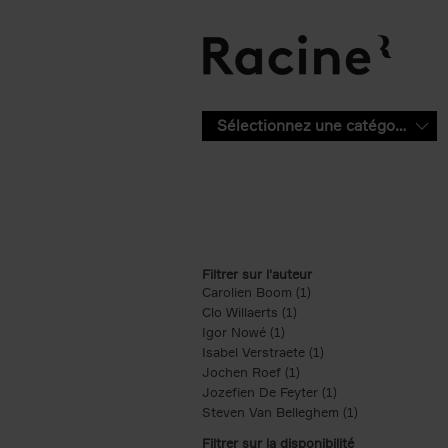
Aller au contenu principal
Sélectionnez une catégorie
Filtrer sur l'auteur
Carolien Boom (1)
Apply Carolien Boom fi
Clo Willaerts (1)
Apply Clo Willaerts filter
Igor Nowé (1)
Apply Igor Nowé filter
Isabel Verstraete (1)
Apply Isabel Verstrae
Jochen Roef (1)
Apply Jochen Roef filte
Jozefien De Feyter (1)
Apply Jozefien De 
Steven Van Belleghem (1)
Apply Steven V
Filtrer sur la disponibilité