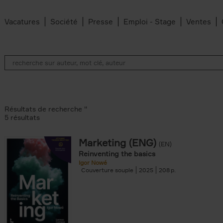
Vacatures
Société
Presse
Emploi - Stage
Ventes
Résultats de recherche ''
5 résultats
Marketing (ENG)
(EN)
lter
Reinventing the basics
Igor Nowé
Couverture souple
2025
208
te filter
r
Feyter filter
an Belleghem filter