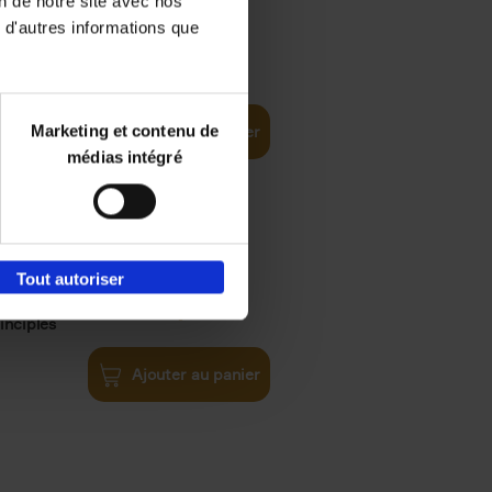
on de notre site avec nos
 d'autres informations que
€
35,
50
Marketing et contenu de
Ajouter au panier
médias intégré
Tout autoriser
€
34,
99
inciples
Ajouter au panier