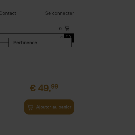
Contact
Se connecter
0
Pertinence
€
49,
99
Ajouter au panier