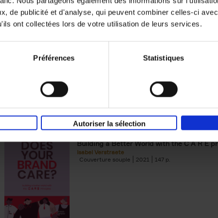
rafic. Nous partageons également des informations sur l'utilisati
, de publicité et d'analyse, qui peuvent combiner celles-ci avec
Digital marketing like a PRO -
ils ont collectées lors de votre utilisation de leurs services.
completely revised edition
(EN)
Prepare. Run. Optimize.
Clo Willaerts
Préférences
Statistiques
Couverture souple
2022
226
Autoriser la sélection
Does Your Brand Care?
(EN)
Building a Better World with the C A R E pr
Isabel Verstraete
Couverture souple
2021
147