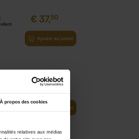
€
37,
50
)
ellent
Ajouter au panier
iness
€
29,
99
(EN)
tal world
À propos des cookies
Ajouter au panier
nnalités relatives aux médias