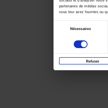
sociaux et d'analyser notre t
partenaires de médias sociaux
vous leur avez fournies ou qu'
Sélection
Nécessaires
du
consentement
Refuser