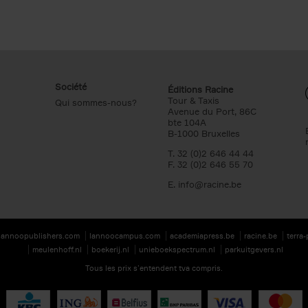
Société
Éditions Racine
Tour & Taxis
Qui sommes-nous?
Avenue du Port, 86C
bte 104A
B-1000 Bruxelles
T. 32 (0)2 646 44 44
F. 32 (0)2 646 55 70
E.
info@racine.be
lannoopublishers.com
lannoocampus.com
academiapress.be
racine.be
terra
meulenhoff.nl
boekerij.nl
unieboekspectrum.nl
parkuitgevers.nl
Tous les prix s’entendent tva compris.