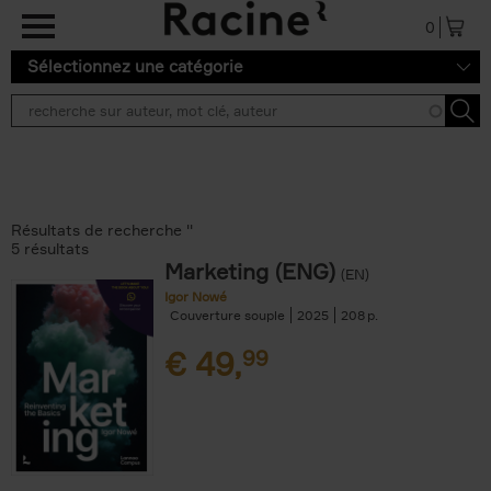
Aller au contenu principal
0
Sélectionnez une catégorie
Résultats de recherche ''
5 résultats
Marketing (ENG)
(EN)
Igor Nowé
Couverture souple
2025
208
€
49,
99