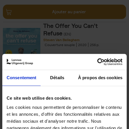
Ajouter au panier
The Offer You Can't
Refuse
(EN)
Steven Van Belleghem
Couverture souple
2020
256
€
37,
50
Consentement
Détails
À propos des cookies
Ajouter au panier
Ce site web utilise des cookies.
Les cookies nous permettent de personnaliser le contenu
Building Bonds = Building
et les annonces, d'offrir des fonctionnalités relatives aux
Business
(EN)
médias sociaux et d'analyser notre trafic. Nous
Jochen Roef
Jozefien De Feyter
Carolien Boom
partageons également des informations sur l'utilisation de
Couverture souple
2025
200