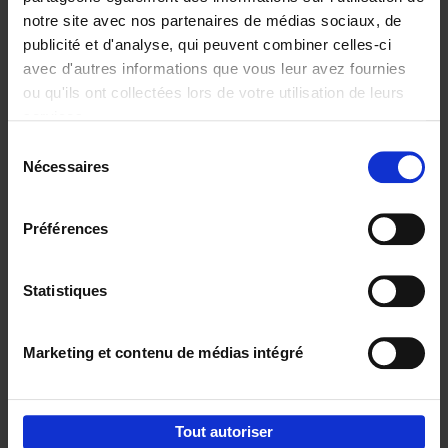
notre site avec nos partenaires de médias sociaux, de
€
29,
99
publicité et d'analyse, qui peuvent combiner celles-ci
avec d'autres informations que vous leur avez fournies
ou qu'ils ont collectées lors de votre utilisation de leurs
services.
Sélection
Nécessaires
du
Ajouter au panier
consentement
Digital marketing like a PRO -
Préférences
completely revised edition
(EN)
Clo Willaerts
Couverture souple
2022
226
Statistiques
€
35,
50
Marketing et contenu de médias intégré
Tout autoriser