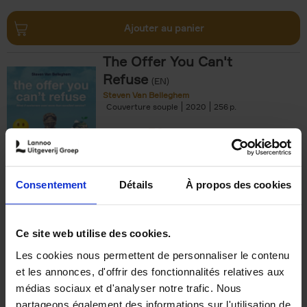
Ajouter au panier
The Offer You Can't
Refuse
(EN)
Steven Van Belleghem
Couverture souple
2020
256
€
37,
50
Consentement
Détails
À propos des cookies
Ajouter au panier
Ce site web utilise des cookies.
Les cookies nous permettent de personnaliser le contenu
Building Bonds = Building
et les annonces, d'offrir des fonctionnalités relatives aux
Business
(EN)
médias sociaux et d'analyser notre trafic. Nous
Jochen Roef
Jozefien De Feyter
Carolien Boom
partageons également des informations sur l'utilisation de
Couverture souple
2025
200