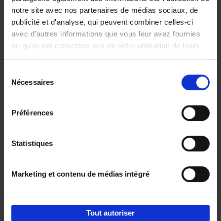
notre site avec nos partenaires de médias sociaux, de
€
29,
99
publicité et d'analyse, qui peuvent combiner celles-ci
avec d'autres informations que vous leur avez fournies
ou qu'ils ont collectées lors de votre utilisation de leurs
services.
Sélection
Nécessaires
du
Ajouter au panier
consentement
Digital marketing like a PRO -
Préférences
completely revised edition
(EN)
Clo Willaerts
Couverture souple
2022
226
Statistiques
€
35,
50
Marketing et contenu de médias intégré
Tout autoriser