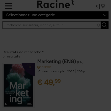
Aller au contenu principal
0
Sélectionnez une catégorie
Résultats de recherche ''
5 résultats
Marketing (ENG)
(EN)
Igor Nowé
Couverture souple
2025
208
€
49,
99