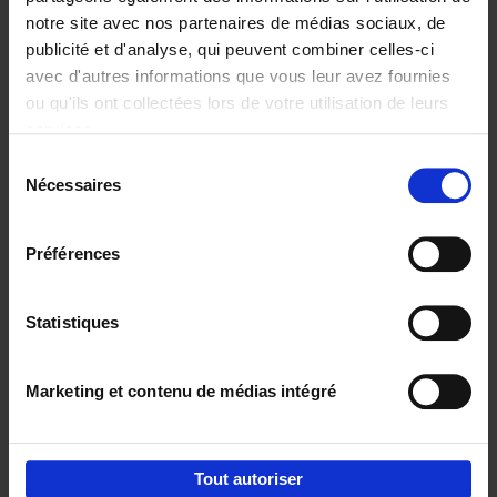
notre site avec nos partenaires de médias sociaux, de
€
29,
99
publicité et d'analyse, qui peuvent combiner celles-ci
avec d'autres informations que vous leur avez fournies
ou qu'ils ont collectées lors de votre utilisation de leurs
services.
Sélection
Nécessaires
du
Ajouter au panier
consentement
Digital marketing like a PRO -
Préférences
completely revised edition
(EN)
Clo Willaerts
Couverture souple
2022
226
Statistiques
€
35,
50
Marketing et contenu de médias intégré
Tout autoriser