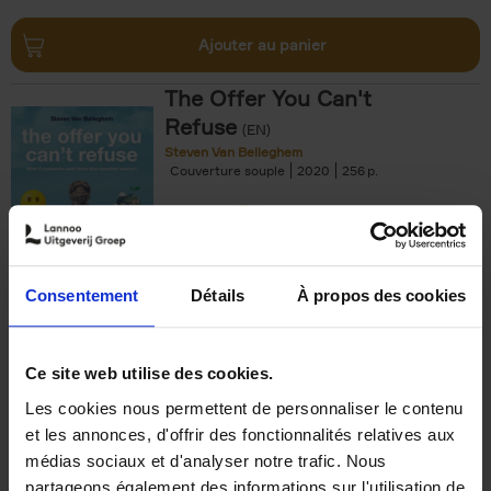
Ajouter au panier
The Offer You Can't
Refuse
(EN)
Steven Van Belleghem
Couverture souple
2020
256
€
37,
50
Consentement
Détails
À propos des cookies
Ajouter au panier
Ce site web utilise des cookies.
Les cookies nous permettent de personnaliser le contenu
Building Bonds = Building
et les annonces, d'offrir des fonctionnalités relatives aux
Business
(EN)
médias sociaux et d'analyser notre trafic. Nous
Jochen Roef
Jozefien De Feyter
Carolien Boom
partageons également des informations sur l'utilisation de
Couverture souple
2025
200