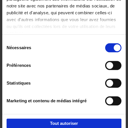
notre site avec nos partenaires de médias sociaux, de
€
29,
99
publicité et d'analyse, qui peuvent combiner celles-ci
avec d'autres informations que vous leur avez fournies
ou qu'ils ont collectées lors de votre utilisation de leurs
services.
Sélection
Nécessaires
du
Ajouter au panier
consentement
Digital marketing like a PRO -
Préférences
completely revised edition
(EN)
Clo Willaerts
Couverture souple
2022
226
Statistiques
€
35,
50
Marketing et contenu de médias intégré
Tout autoriser