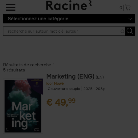
Aller au contenu principal
0
Sélectionnez une catégorie
Résultats de recherche ''
5 résultats
Marketing (ENG)
(EN)
Igor Nowé
Couverture souple
2025
208
€
49,
99