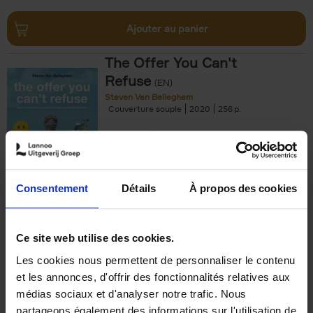
Ajouter au panier
The Offer You Can't
Refuse
(EN)
Steven Van Belleghem
Couverture souple
2020
256
€
37,
50
Consentement
Détails
À propos des cookies
Ajouter au panier
Ce site web utilise des cookies.
Les cookies nous permettent de personnaliser le contenu
Building Bonds = Building
et les annonces, d'offrir des fonctionnalités relatives aux
Business
(EN)
médias sociaux et d'analyser notre trafic. Nous
Jochen Roef
Jozefien De Feyter
Carolien Boom
partageons également des informations sur l'utilisation de
Couverture souple
2025
200