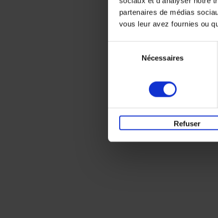
sociaux et d'analyser notre t
partenaires de médias sociaux
vous leur avez fournies ou qu'
Sélection
Nécessaires
du
consentement
Refuser