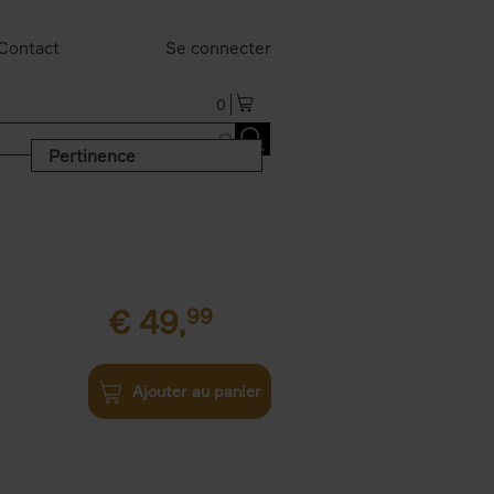
Contact
Se connecter
0
Pertinence
€
49,
99
Ajouter au panier