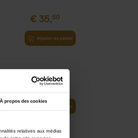
€
35,
50
Ajouter au panier
€
37,
50
)
ellent
À propos des cookies
Ajouter au panier
nnalités relatives aux médias