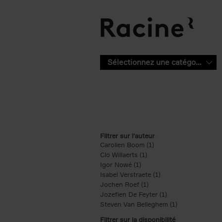
Aller au contenu principal
Sélectionnez une catégorie
Filtrer sur l'auteur
Carolien Boom (1)
Apply Carolien Boom fi
Clo Willaerts (1)
Apply Clo Willaerts filter
Igor Nowé (1)
Apply Igor Nowé filter
Isabel Verstraete (1)
Apply Isabel Verstrae
Jochen Roef (1)
Apply Jochen Roef filte
Jozefien De Feyter (1)
Apply Jozefien De 
Steven Van Belleghem (1)
Apply Steven V
Filtrer sur la disponibilité