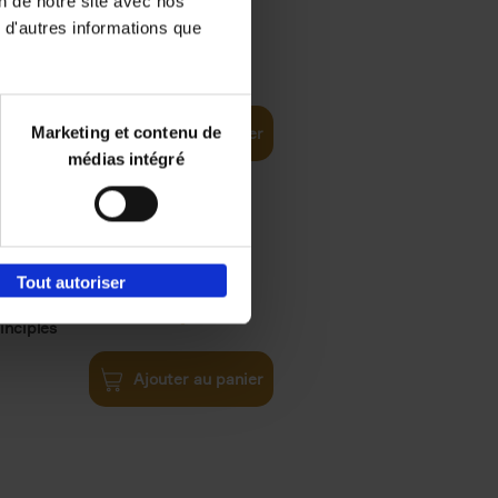
on de notre site avec nos
 d'autres informations que
iness
€
29,
99
(EN)
tal world
Marketing et contenu de
Ajouter au panier
médias intégré
Tout autoriser
€
34,
99
inciples
Ajouter au panier