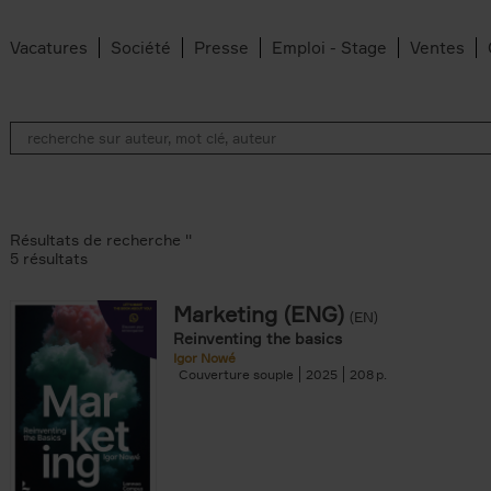
Vacatures
Société
Presse
Emploi - Stage
Ventes
Résultats de recherche ''
5 résultats
Marketing (ENG)
(EN)
lter
Reinventing the basics
Igor Nowé
Couverture souple
2025
208
te filter
r
Feyter filter
an Belleghem filter