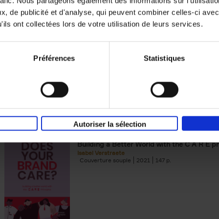
rafic. Nous partageons également des informations sur l'utilisati
, de publicité et d'analyse, qui peuvent combiner celles-ci avec
Building Bonds = Building Bus
ils ont collectées lors de votre utilisation de leurs services.
How to win buyers’ trust in a turbulent digi
Jochen Roef
Jozefien De Feyter
Carolien Boom
Couverture souple
2025
200
Préférences
Statistiques
Autoriser la sélection
Does Your Brand Care?
(EN)
Building a Better World with the C A R E pr
Isabel Verstraete
Couverture souple
2021
147