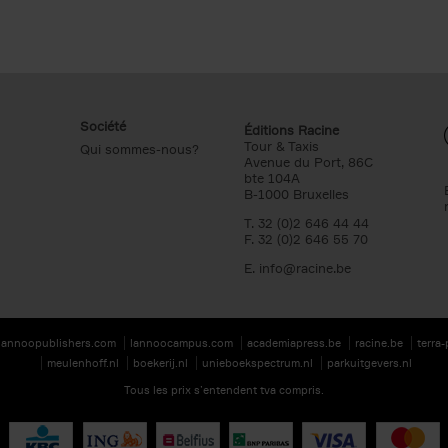
Société
Éditions Racine
Tour & Taxis
Qui sommes-nous?
Avenue du Port, 86C
bte 104A
B-1000 Bruxelles
T. 32 (0)2 646 44 44
F. 32 (0)2 646 55 70
E.
info@racine.be
lannoopublishers.com
lannoocampus.com
academiapress.be
racine.be
terra
meulenhoff.nl
boekerij.nl
unieboekspectrum.nl
parkuitgevers.nl
Tous les prix s’entendent tva compris.