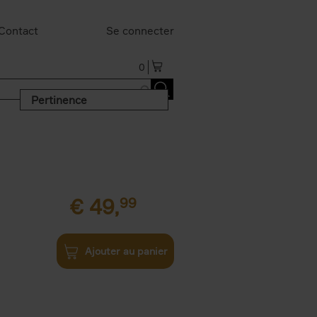
Contact
Se connecter
0
Pertinence
€
49,
99
Ajouter au panier