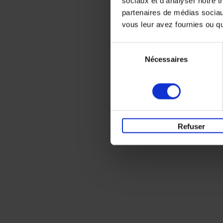
sociaux et d'analyser notre t
partenaires de médias sociaux
vous leur avez fournies ou qu'
Sélection
Nécessaires
du
consentement
Refuser