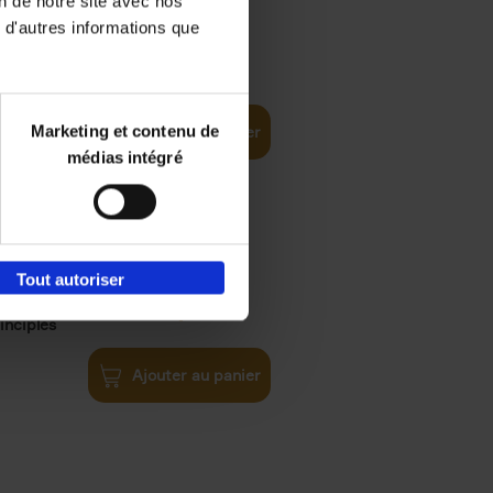
on de notre site avec nos
 d'autres informations que
iness
€
29,
99
(EN)
tal world
Marketing et contenu de
Ajouter au panier
médias intégré
Tout autoriser
€
34,
99
inciples
Ajouter au panier