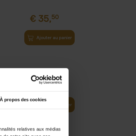
€
35,
50
Ajouter au panier
€
37,
50
)
ellent
À propos des cookies
Ajouter au panier
nnalités relatives aux médias