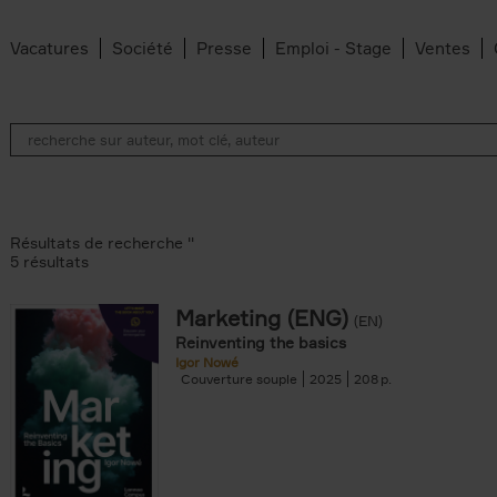
Vacatures
Société
Presse
Emploi - Stage
Ventes
Résultats de recherche ''
5 résultats
Marketing (ENG)
(EN)
lter
Reinventing the basics
Igor Nowé
Couverture souple
2025
208
te filter
r
Feyter filter
an Belleghem filter