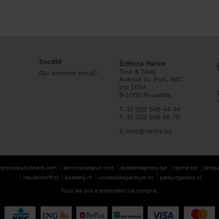
Société
Éditions Racine
Tour & Taxis
Qui sommes-nous?
Avenue du Port, 86C
bte 104A
B-1000 Bruxelles
T. 32 (0)2 646 44 44
F. 32 (0)2 646 55 70
E.
info@racine.be
lannoopublishers.com
lannoocampus.com
academiapress.be
racine.be
terra
meulenhoff.nl
boekerij.nl
unieboekspectrum.nl
parkuitgevers.nl
Tous les prix s’entendent tva compris.