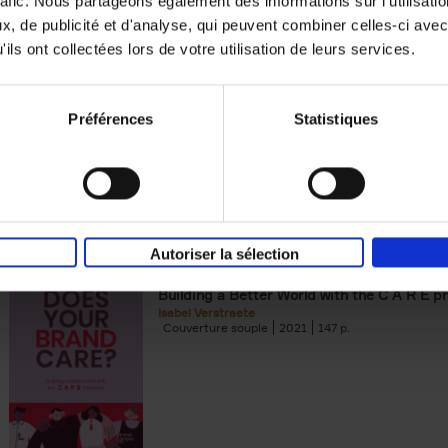
rafic. Nous partageons également des informations sur l'utilisati
, de publicité et d'analyse, qui peuvent combiner celles-ci avec
Building Bonds = Building Bus
ils ont collectées lors de votre utilisation de leurs services.
How to win buyers’ trust in a turbulent digi
Jochen Roef
Jozefien De Feyter
Carolien Boom
Couverture souple
2025
200
Préférences
Statistiques
Autoriser la sélection
Does Your Brand Care?
(EN)
Building a Better World with the C A R E pr
Isabel Verstraete
Couverture souple
2021
147