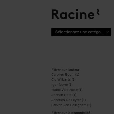
Aller au contenu principal
Sélectionnez une catégorie
Filtrer sur l'auteur
Carolien Boom (1)
Apply Carolien Boom fi
Clo Willaerts (1)
Apply Clo Willaerts filter
Igor Nowé (1)
Apply Igor Nowé filter
Isabel Verstraete (1)
Apply Isabel Verstrae
Jochen Roef (1)
Apply Jochen Roef filte
Jozefien De Feyter (1)
Apply Jozefien De 
Steven Van Belleghem (1)
Apply Steven V
Filtrer sur la disponibilité