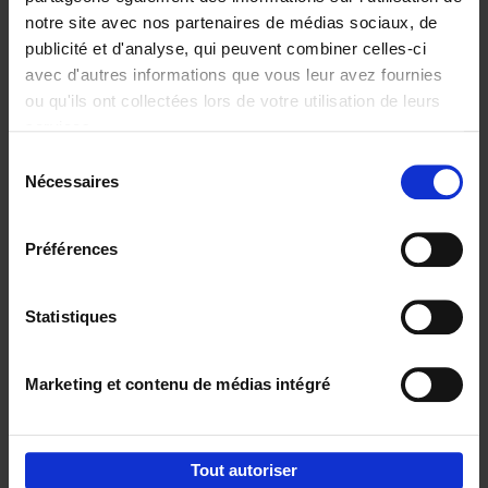
notre site avec nos partenaires de médias sociaux, de
€
29,
99
publicité et d'analyse, qui peuvent combiner celles-ci
avec d'autres informations que vous leur avez fournies
ou qu'ils ont collectées lors de votre utilisation de leurs
services.
Sélection
Nécessaires
du
Ajouter au panier
consentement
Digital marketing like a PRO -
Préférences
completely revised edition
(EN)
Clo Willaerts
Couverture souple
2022
226
Statistiques
€
35,
50
Marketing et contenu de médias intégré
Tout autoriser