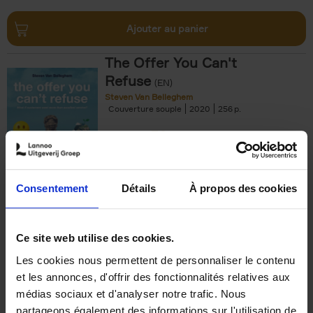
Ajouter au panier
The Offer You Can't
Refuse
(EN)
Steven Van Belleghem
Couverture souple
2020
256
€
37,
50
Consentement
Détails
À propos des cookies
Ajouter au panier
Ce site web utilise des cookies.
Les cookies nous permettent de personnaliser le contenu
Building Bonds = Building
et les annonces, d'offrir des fonctionnalités relatives aux
Business
(EN)
médias sociaux et d'analyser notre trafic. Nous
Jochen Roef
Jozefien De Feyter
Carolien Boom
partageons également des informations sur l'utilisation de
Couverture souple
2025
200