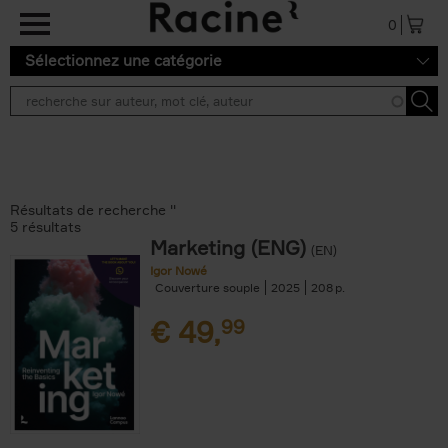
Aller au contenu principal
0
Sélectionnez une catégorie
Résultats de recherche ''
5 résultats
Marketing (ENG)
(EN)
Igor Nowé
Couverture souple
2025
208
€
49,
99