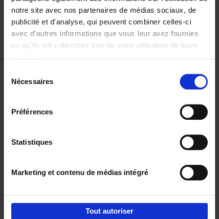
notre site avec nos partenaires de médias sociaux, de
€
29,
99
publicité et d'analyse, qui peuvent combiner celles-ci
avec d'autres informations que vous leur avez fournies
ou qu'ils ont collectées lors de votre utilisation de leurs
services.
Sélection
Nécessaires
du
Ajouter au panier
consentement
Digital marketing like a PRO -
Préférences
completely revised edition
(EN)
Clo Willaerts
Couverture souple
2022
226
Statistiques
€
35,
50
Marketing et contenu de médias intégré
Tout autoriser