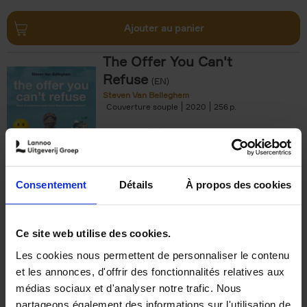
Ajouter au panier
The Offer You Can't
Refuse
(EN)
Steven Van Belleghem
Couverture souple
2020
256
€
37,
50
Consentement
Détails
À propos des cookies
Ajouter au panier
Ce site web utilise des cookies.
Les cookies nous permettent de personnaliser le contenu
Building Bonds = Building
et les annonces, d'offrir des fonctionnalités relatives aux
Business
(EN)
médias sociaux et d'analyser notre trafic. Nous
Jochen Roef
Jozefien De Feyter
Carolien Boom
partageons également des informations sur l'utilisation de
Couverture souple
2025
200