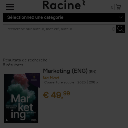
Aller au contenu principal
0
Sélectionnez une catégorie
Résultats de recherche ''
5 résultats
Marketing (ENG)
(EN)
Igor Nowé
Couverture souple
2025
208
€
49,
99