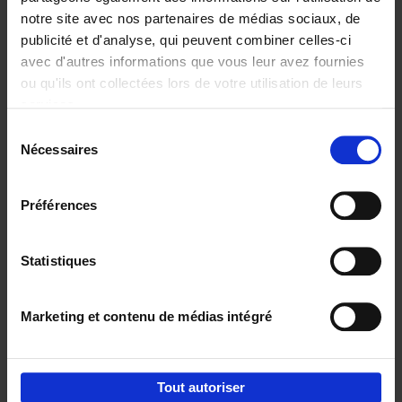
notre site avec nos partenaires de médias sociaux, de
€
29,
99
publicité et d'analyse, qui peuvent combiner celles-ci
avec d'autres informations que vous leur avez fournies
ou qu'ils ont collectées lors de votre utilisation de leurs
services.
Sélection
Nécessaires
du
Ajouter au panier
consentement
Digital marketing like a PRO -
Préférences
completely revised edition
(EN)
Clo Willaerts
Couverture souple
2022
226
Statistiques
€
35,
50
Marketing et contenu de médias intégré
Tout autoriser