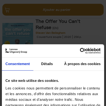
Ajouter au panier
The Offer You Can't
Refuse
(EN)
Steven Van Belleghem
Couverture souple
2020
256
€
37,
50
Consentement
Détails
À propos des cookies
Ajouter au panier
Ce site web utilise des cookies.
Les cookies nous permettent de personnaliser le contenu
Building Bonds = Building
et les annonces, d'offrir des fonctionnalités relatives aux
Business
(EN)
médias sociaux et d'analyser notre trafic. Nous
Jochen Roef
Jozefien De Feyter
Carolien Boom
partageons également des informations sur l'utilisation de
Couverture souple
2025
200