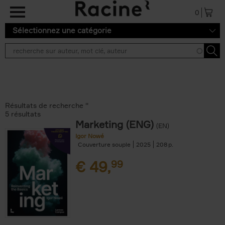
Aller au contenu principal
0
Sélectionnez une catégorie
Résultats de recherche ''
5 résultats
Marketing (ENG)
(EN)
Igor Nowé
Couverture souple
2025
208
€
49,
99