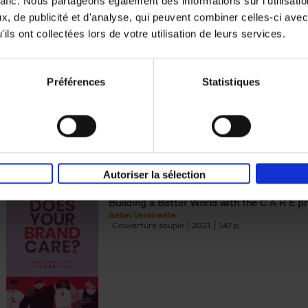
rafic. Nous partageons également des informations sur l'utilisati
, de publicité et d'analyse, qui peuvent combiner celles-ci avec
Digital marketing like a PRO -
ils ont collectées lors de votre utilisation de leurs services.
completely revised edition
(EN)
Prepare. Run. Optimize.
Clo Willaerts
Préférences
Statistiques
Couverture souple
2022
226
Autoriser la sélection
Does Your Brand Care?
(EN)
Building a Better World with the C A R E pr
Isabel Verstraete
Couverture souple
2021
147