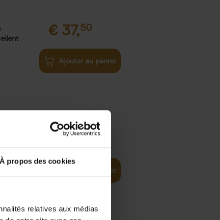
€
37,
50
)
ellent
Ajouter au panier
iness
€
29,
99
(EN)
tal world
À propos des cookies
Ajouter au panier
nnalités relatives aux médias