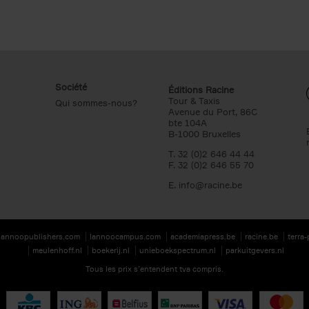
Société
Éditions Racine
Tour & Taxis
Qui sommes-nous?
Avenue du Port, 86C
bte 104A
B-1000 Bruxelles
T. 32 (0)2 646 44 44
F. 32 (0)2 646 55 70
E.
info@racine.be
lannoopublishers.com
lannoocampus.com
academiapress.be
racine.be
terra
meulenhoff.nl
boekerij.nl
unieboekspectrum.nl
parkuitgevers.nl
Tous les prix s’entendent tva compris.