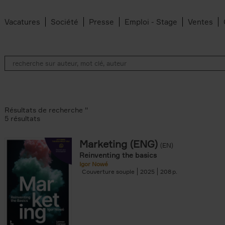
Vacatures
Société
Presse
Emploi - Stage
Ventes
Résultats de recherche ''
5 résultats
Marketing (ENG)
(EN)
lter
Reinventing the basics
Igor Nowé
Couverture souple
2025
208
te filter
r
Feyter filter
an Belleghem filter