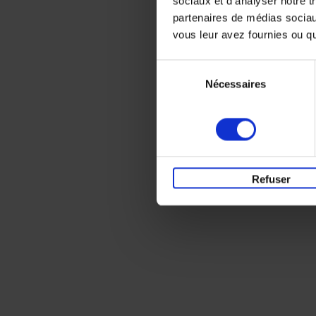
sociaux et d'analyser notre t
partenaires de médias sociaux
vous leur avez fournies ou qu'
Sélection
Nécessaires
du
consentement
Refuser