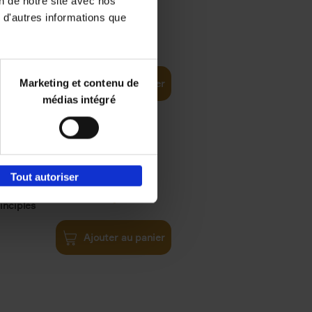
on de notre site avec nos
 d'autres informations que
€
35,
50
Marketing et contenu de
Ajouter au panier
médias intégré
Tout autoriser
€
34,
99
inciples
Ajouter au panier