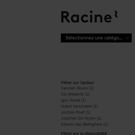
Aller au contenu principal
Sélectionnez une catégorie
Filtrer sur l'auteur
Carolien Boom (1)
Apply Carolien Boom fi
Clo Willaerts (1)
Apply Clo Willaerts filter
Igor Nowé (1)
Apply Igor Nowé filter
Isabel Verstraete (1)
Apply Isabel Verstrae
Jochen Roef (1)
Apply Jochen Roef filte
Jozefien De Feyter (1)
Apply Jozefien De 
Steven Van Belleghem (1)
Apply Steven V
Filtrer sur la disponibilité