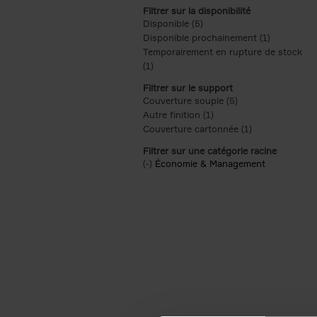
Filtrer sur la disponibilité
Disponible (5)
Apply Disponible filter
Disponible prochainement (1)
Apply Disp
Temporairement en rupture de stock
(1)
Apply Temporairement en rupture de s
Filtrer sur le support
Couverture souple (5)
Apply Couverture s
Autre finition (1)
Apply Autre finition filt
Couverture cartonnée (1)
Apply Couvertu
Filtrer sur une catégorie racine
(-)
Remove Économie & Management filt
Économie & Management