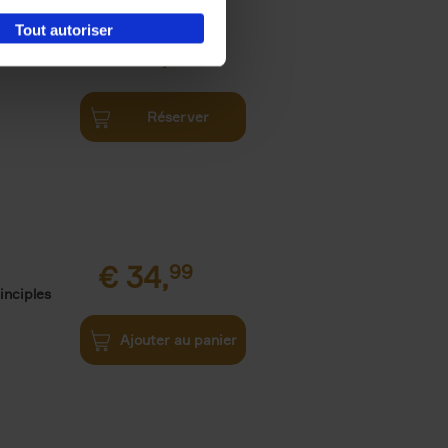
Tout autoriser
€
34,
99
Réserver
€
34,
99
inciples
Ajouter au panier