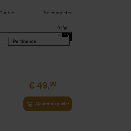
Contact
Se connecter
0
Pertinence
€
49,
99
Ajouter au panier