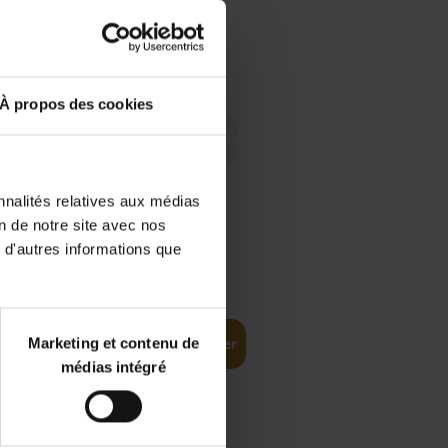
 Digital
€
29,
99
 as a
À propos des cookies
nnalités relatives aux médias
on de notre site avec nos
 d'autres informations que
€
35,
50
Marketing et contenu de
Ajouter au panier
médias intégré