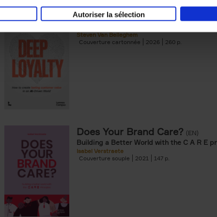
Autoriser la sélection
Deep Loyalty (ENG)
(EN)
Steven Van Belleghem
Couverture cartonnée
2026
260
Does Your Brand Care?
(EN)
Building a Better World with the C A R E pr
Isabel Verstraete
Couverture souple
2021
147