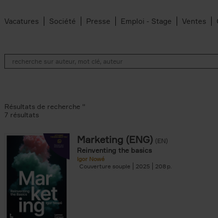
Vacatures
Société
Presse
Emploi - Stage
Ventes
Résultats de recherche ''
7 résultats
Marketing (ENG)
(EN)
an Belleghem filter
Reinventing the basics
lter
Igor Nowé
Couverture souple
2025
208
filter
te filter
r
Feyter filter