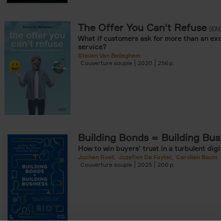
The Offer You Can't Refuse
onible prochainement filter
(EN
What if customers ask for more than an exc
tock filter
service?
Steven Van Belleghem
Couverture souple
2020
256
ouple filter
er
re cartonnée filter
er
Building Bonds = Building Bus
How to win buyers’ trust in a turbulent digi
Jochen Roef
Jozefien De Feyter
Carolien Boom
Couverture souple
2025
200