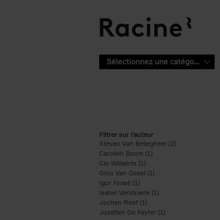
Aller au contenu principal
Sélectionnez une catégorie
Filtrer sur l'auteur
Steven Van Belleghem (2)
Apply Steven V
Carolien Boom (1)
Apply Carolien Boom fi
Clo Willaerts (1)
Apply Clo Willaerts filter
Gino Van Ossel (1)
Apply Gino Van Ossel 
Igor Nowé (1)
Apply Igor Nowé filter
Isabel Verstraete (1)
Apply Isabel Verstrae
Jochen Roef (1)
Apply Jochen Roef filte
Jozefien De Feyter (1)
Apply Jozefien De 