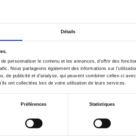
Optichannel Retail. Beyond the
Hysteria
(EN)
Develop and Implement a Winning Strategy
Détails
Retailer or Brand Manufacturer
Gino Van Ossel
Autre finition
2019
350
ies.
e personnaliser le contenu et les annonces, d'offrir des fonctio
rafic. Nous partageons également des informations sur l'utilisati
, de publicité et d'analyse, qui peuvent combiner celles-ci avec
Digital marketing like a PRO -
ils ont collectées lors de votre utilisation de leurs services.
completely revised edition
(EN)
Prepare. Run. Optimize.
Clo Willaerts
Préférences
Statistiques
Couverture souple
2022
226