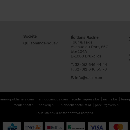
Société
Éditions Racine
Tour & Taxis
Qui sommes-nous?
Avenue du Port, 86C
bte 104A
B-1000 Bruxelles
T. 32 (0)2 646 44 44
F. 32 (0)2 646 55 70
E.
info@racine.be
lannoopublishers.com
lannoocampus.com
academiapress.be
racine.be
terra
meulenhoff.nl
boekerij.nl
unieboekspectrum.nl
parkuitgevers.nl
Tous les prix s’entendent tva compris.