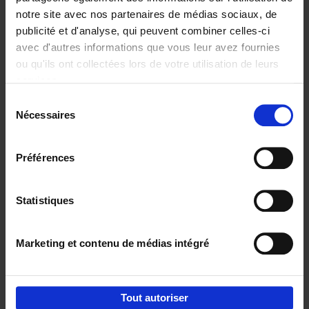
notre site avec nos partenaires de médias sociaux, de
€
29,
99
publicité et d'analyse, qui peuvent combiner celles-ci
avec d'autres informations que vous leur avez fournies
ou qu'ils ont collectées lors de votre utilisation de leurs
services.
Sélection
Nécessaires
du
Ajouter au panier
consentement
Digital marketing like a PRO -
Préférences
completely revised edition
(EN)
Clo Willaerts
Couverture souple
2022
226
Statistiques
€
35,
50
Marketing et contenu de médias intégré
Tout autoriser