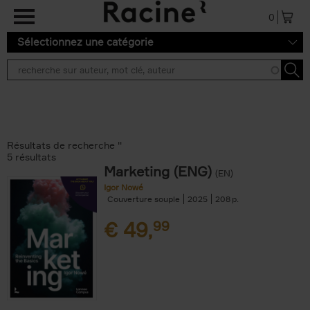
Aller au contenu principal
0
Sélectionnez une catégorie
Résultats de recherche ''
5 résultats
Marketing (ENG)
(EN)
Igor Nowé
Couverture souple
2025
208
€
49,
99