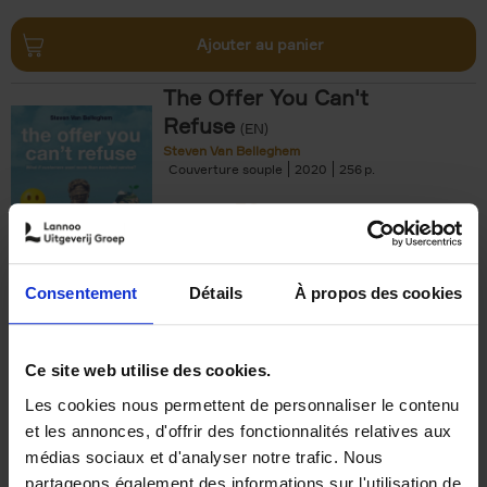
Ajouter au panier
The Offer You Can't
Refuse
(EN)
Steven Van Belleghem
Couverture souple
2020
256
€
37,
50
Consentement
Détails
À propos des cookies
Ajouter au panier
Ce site web utilise des cookies.
Les cookies nous permettent de personnaliser le contenu
Building Bonds = Building
et les annonces, d'offrir des fonctionnalités relatives aux
Business
(EN)
médias sociaux et d'analyser notre trafic. Nous
Jochen Roef
Jozefien De Feyter
Carolien Boom
partageons également des informations sur l'utilisation de
Couverture souple
2025
200