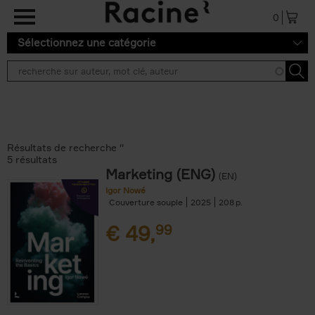
Aller au contenu principal
0
Sélectionnez une catégorie
Résultats de recherche ''
5 résultats
Marketing (ENG)
(EN)
Igor Nowé
Couverture souple
2025
208
€
49,
99