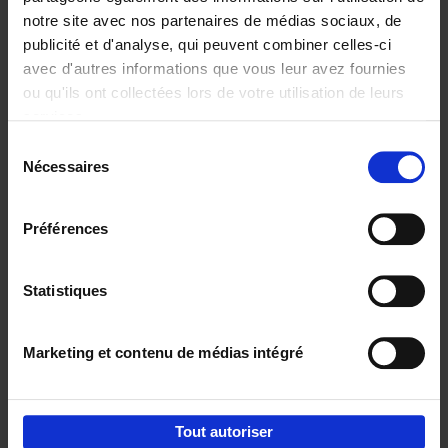
notre site avec nos partenaires de médias sociaux, de
€
29,
99
publicité et d'analyse, qui peuvent combiner celles-ci
avec d'autres informations que vous leur avez fournies
ou qu'ils ont collectées lors de votre utilisation de leurs
services.
Sélection
Nécessaires
du
Ajouter au panier
consentement
Digital marketing like a PRO -
Préférences
completely revised edition
(EN)
Clo Willaerts
Couverture souple
2022
226
Statistiques
€
35,
50
Marketing et contenu de médias intégré
Tout autoriser