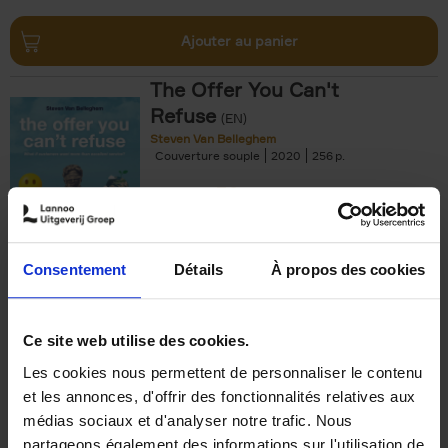
Ajouter au panier
The Offer You Can't
Refuse
(EN)
Steven Van Belleghem
Couverture souple
2020
256
€
37,
50
Consentement
Détails
À propos des cookies
Ajouter au panier
Ce site web utilise des cookies.
Les cookies nous permettent de personnaliser le contenu
Building Bonds = Building
et les annonces, d'offrir des fonctionnalités relatives aux
Business
(EN)
médias sociaux et d'analyser notre trafic. Nous
Jochen Roef
Jozefien De Feyter
Carolien Boom
partageons également des informations sur l'utilisation de
Couverture souple
2025
200