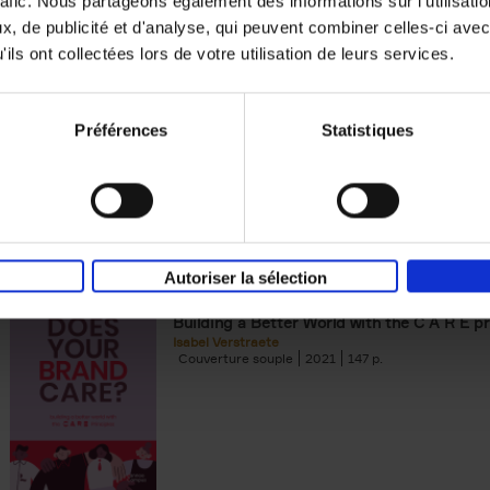
rafic. Nous partageons également des informations sur l'utilisati
, de publicité et d'analyse, qui peuvent combiner celles-ci avec
Digital marketing like a PRO -
ils ont collectées lors de votre utilisation de leurs services.
completely revised edition
(EN)
Prepare. Run. Optimize.
Clo Willaerts
Préférences
Statistiques
Couverture souple
2022
226
Autoriser la sélection
Does Your Brand Care?
(EN)
Building a Better World with the C A R E pr
Isabel Verstraete
Couverture souple
2021
147