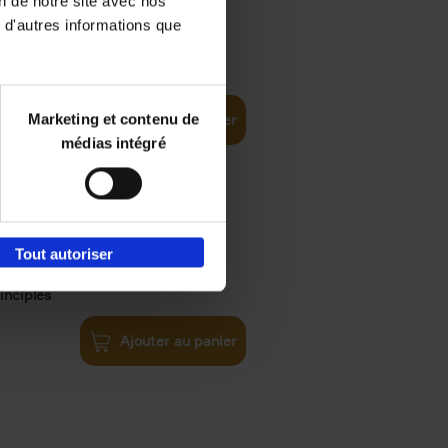
on de notre site avec nos
 d'autres informations que
€
35,
50
Marketing et contenu de
Ajouter au panier
médias intégré
Tout autoriser
€
34,
99
inciples
Ajouter au panier