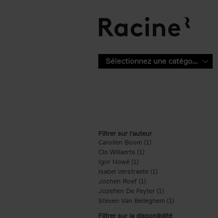
Aller au contenu principal
Sélectionnez une catégorie
Filtrer sur l'auteur
Carolien Boom (1)
Apply Carolien Boom fi
Clo Willaerts (1)
Apply Clo Willaerts filter
Igor Nowé (1)
Apply Igor Nowé filter
Isabel Verstraete (1)
Apply Isabel Verstrae
Jochen Roef (1)
Apply Jochen Roef filte
Jozefien De Feyter (1)
Apply Jozefien De 
Steven Van Belleghem (1)
Apply Steven V
Filtrer sur la disponibilité