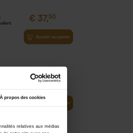
€
37,
50
)
ellent
Ajouter au panier
iness
€
29,
99
(EN)
tal world
À propos des cookies
Ajouter au panier
nnalités relatives aux médias