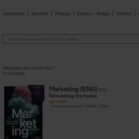
Vacatures
Société
Presse
Emploi - Stage
Ventes
Résultats de recherche ''
5 résultats
Marketing (ENG)
(EN)
lter
Reinventing the basics
Igor Nowé
Couverture souple
2025
208
te filter
r
Feyter filter
an Belleghem filter