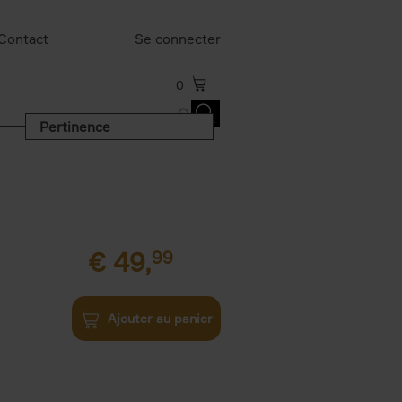
Contact
Se connecter
0
Pertinence
€
49,
99
Ajouter au panier