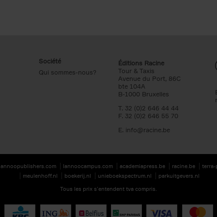
Société
Éditions Racine
Tour & Taxis
Qui sommes-nous?
Avenue du Port, 86C
bte 104A
B-1000 Bruxelles
T. 32 (0)2 646 44 44
F. 32 (0)2 646 55 70
E.
info@racine.be
lannoopublishers.com
lannoocampus.com
academiapress.be
racine.be
terra
meulenhoff.nl
boekerij.nl
unieboekspectrum.nl
parkuitgevers.nl
Tous les prix s’entendent tva compris.