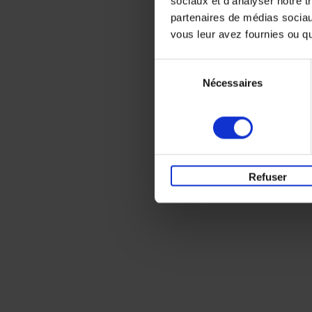
sociaux et d'analyser notre t
partenaires de médias sociaux
vous leur avez fournies ou qu'
Sélection
Nécessaires
du
consentement
Refuser