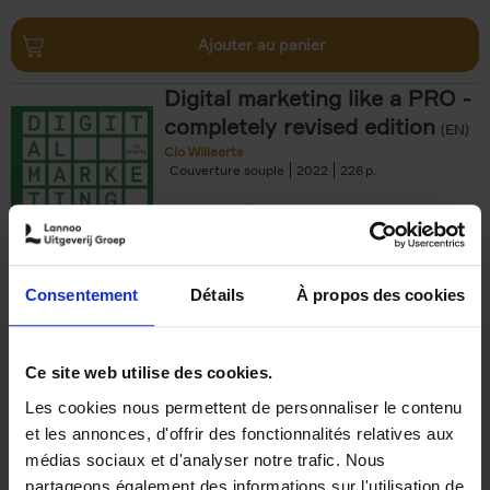
Ajouter au panier
Digital marketing like a PRO -
completely revised edition
(EN)
Clo Willaerts
Couverture souple
2022
226
€
35,
50
Consentement
Détails
À propos des cookies
Ajouter au panier
Ce site web utilise des cookies.
Les cookies nous permettent de personnaliser le contenu
The Offer You Can't
et les annonces, d'offrir des fonctionnalités relatives aux
Refuse
(EN)
médias sociaux et d'analyser notre trafic. Nous
Steven Van Belleghem
partageons également des informations sur l'utilisation de
Couverture souple
2020
256