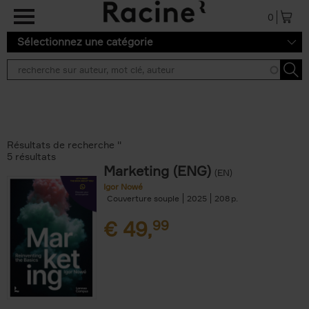
Aller au contenu principal
0
Sélectionnez une catégorie
Résultats de recherche ''
5 résultats
Marketing (ENG)
(EN)
Igor Nowé
Couverture souple
2025
208
€
49,
99