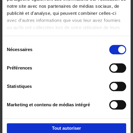
notre site avec nos partenaires de médias sociaux, de
€
37,
50
publicité et d'analyse, qui peuvent combiner celles-ci
avec d'autres informations que vous leur avez fournies
ou qu'ils ont collectées lors de votre utilisation de leurs
services.
Sélection
Nécessaires
du
Ajouter au panier
consentement
Building Bonds = Building
Préférences
Business
(EN)
Jochen Roef
Jozefien De Feyter
Carolien Boom
Couverture souple
2025
200
Statistiques
€
29,
99
Marketing et contenu de médias intégré
Tout autoriser