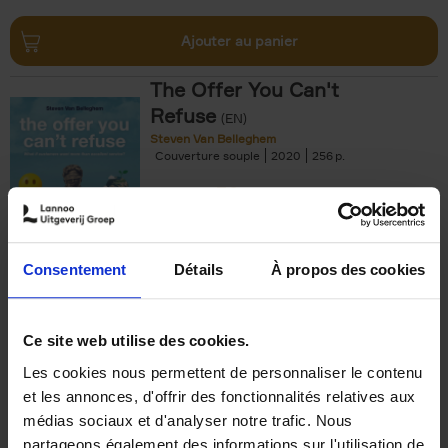
Ajouter au panier
The Offer You Can't
Refuse
(EN)
Steven Van Belleghem
Couverture souple
2020
256
€
37,
50
Consentement
Détails
À propos des cookies
Ajouter au panier
Ce site web utilise des cookies.
Les cookies nous permettent de personnaliser le contenu
Building Bonds = Building
et les annonces, d'offrir des fonctionnalités relatives aux
Business
(EN)
médias sociaux et d'analyser notre trafic. Nous
Jochen Roef
Jozefien De Feyter
Carolien Boom
partageons également des informations sur l'utilisation de
Couverture souple
2025
200