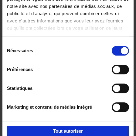
notre site avec nos partenaires de médias sociaux, de
€
29,
99
publicité et d'analyse, qui peuvent combiner celles-ci
avec d'autres informations que vous leur avez fournies
ou qu'ils ont collectées lors de votre utilisation de leurs
services.
Sélection
Nécessaires
du
Ajouter au panier
consentement
Digital marketing like a PRO -
Préférences
completely revised edition
(EN)
Clo Willaerts
Couverture souple
2022
226
Statistiques
€
35,
50
Marketing et contenu de médias intégré
Tout autoriser