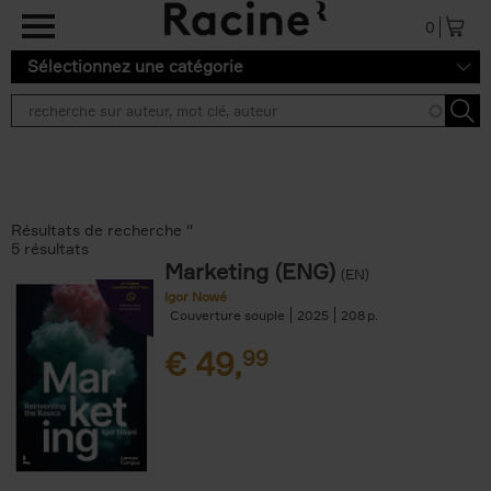
Aller au contenu principal
0
Sélectionnez une catégorie
Résultats de recherche ''
5 résultats
Marketing (ENG)
(EN)
Igor Nowé
Couverture souple
2025
208
€
49,
99