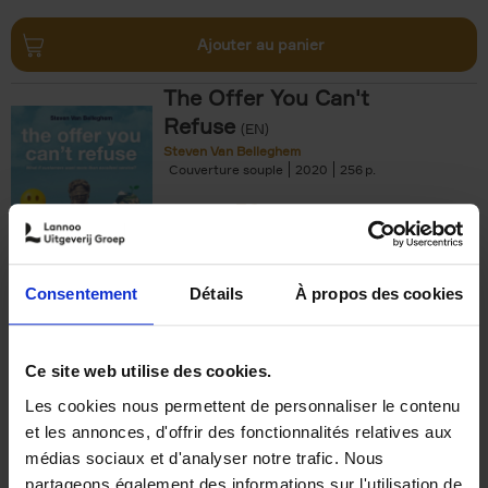
Ajouter au panier
The Offer You Can't
Refuse
(EN)
Steven Van Belleghem
Couverture souple
2020
256
€
37,
50
Consentement
Détails
À propos des cookies
Ajouter au panier
Ce site web utilise des cookies.
Les cookies nous permettent de personnaliser le contenu
Building Bonds = Building
et les annonces, d'offrir des fonctionnalités relatives aux
Business
(EN)
médias sociaux et d'analyser notre trafic. Nous
Jochen Roef
Jozefien De Feyter
Carolien Boom
partageons également des informations sur l'utilisation de
Couverture souple
2025
200