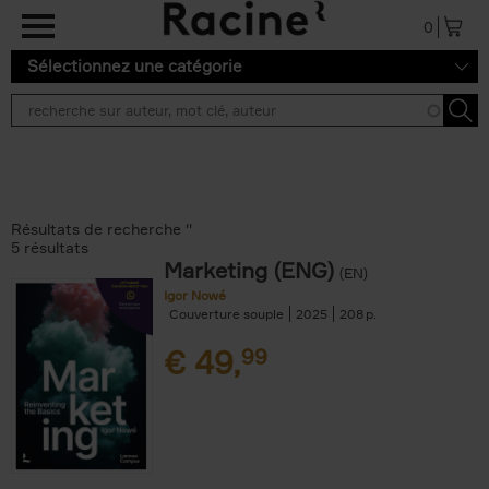
Aller au contenu principal
0
Sélectionnez une catégorie
Résultats de recherche ''
5 résultats
Marketing (ENG)
(EN)
Igor Nowé
Couverture souple
2025
208
€
49,
99