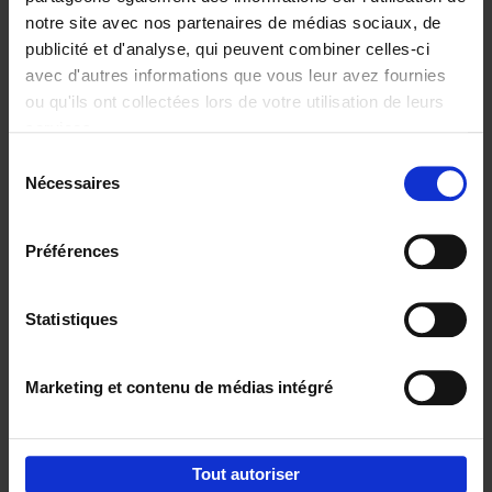
notre site avec nos partenaires de médias sociaux, de
€
29,
99
publicité et d'analyse, qui peuvent combiner celles-ci
avec d'autres informations que vous leur avez fournies
ou qu'ils ont collectées lors de votre utilisation de leurs
services.
Sélection
Nécessaires
du
Ajouter au panier
consentement
Digital marketing like a PRO -
Préférences
completely revised edition
(EN)
Clo Willaerts
Couverture souple
2022
226
Statistiques
€
35,
50
Marketing et contenu de médias intégré
Tout autoriser