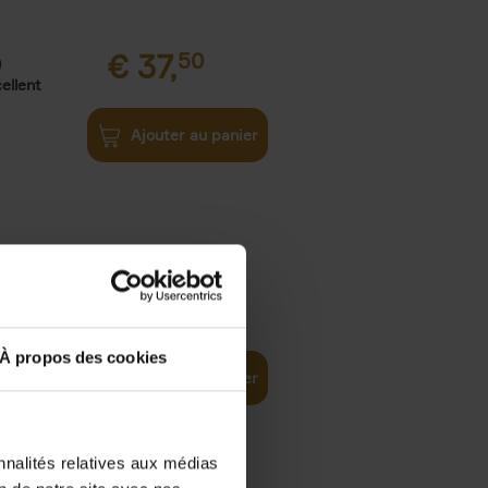
€
37,
50
)
ellent
Ajouter au panier
iness
€
29,
99
(EN)
tal world
À propos des cookies
Ajouter au panier
nnalités relatives aux médias