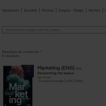
Vacatures
Société
Presse
Emploi - Stage
Ventes
Résultats de recherche ''
5 résultats
Marketing (ENG)
(EN)
lter
Reinventing the basics
Igor Nowé
Couverture souple
2025
208
te filter
r
Feyter filter
an Belleghem filter