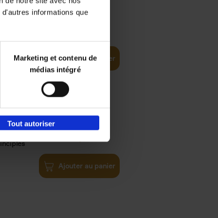
on de notre site avec nos
 d'autres informations que
€
35,
50
Marketing et contenu de
Ajouter au panier
médias intégré
Tout autoriser
€
34,
99
inciples
Ajouter au panier