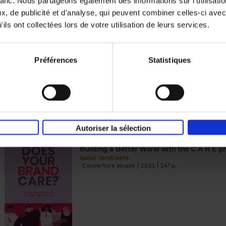
rafic. Nous partageons également des informations sur l'utilisati
, de publicité et d'analyse, qui peuvent combiner celles-ci avec
Digital marketing like a PRO -
ils ont collectées lors de votre utilisation de leurs services.
completely revised edition
(EN)
Prepare. Run. Optimize.
Clo Willaerts
Préférences
Statistiques
Couverture souple
2022
226
Autoriser la sélection
Does Your Brand Care?
(EN)
Building a Better World with the C A R E pr
Isabel Verstraete
Couverture souple
2021
147