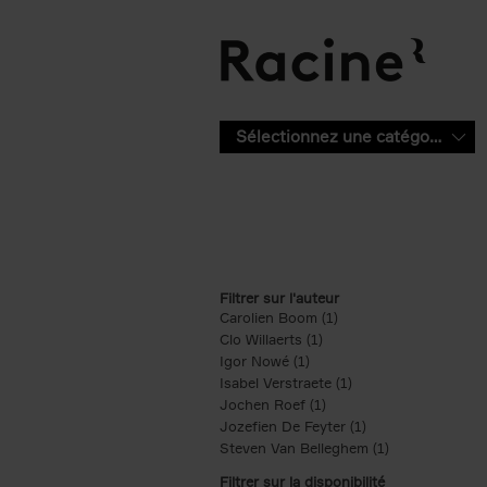
Aller au contenu principal
Sélectionnez une catégorie
Filtrer sur l'auteur
Carolien Boom (1)
Apply Carolien Boom fi
Clo Willaerts (1)
Apply Clo Willaerts filter
Igor Nowé (1)
Apply Igor Nowé filter
Isabel Verstraete (1)
Apply Isabel Verstrae
Jochen Roef (1)
Apply Jochen Roef filte
Jozefien De Feyter (1)
Apply Jozefien De 
Steven Van Belleghem (1)
Apply Steven V
Filtrer sur la disponibilité