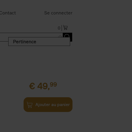
Contact
Se connecter
0
Pertinence
€
49,
99
Ajouter au panier