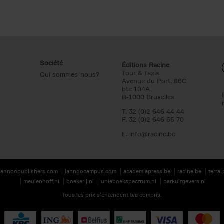
Société
Éditions Racine
Tour & Taxis
Qui sommes-nous?
Avenue du Port, 86C
bte 104A
B-1000 Bruxelles
T. 32 (0)2 646 44 44
F. 32 (0)2 646 55 70
E.
info@racine.be
lannoopublishers.com
lannoocampus.com
academiapress.be
racine.be
terra
meulenhoff.nl
boekerij.nl
unieboekspectrum.nl
parkuitgevers.nl
Tous les prix s’entendent tva compris.