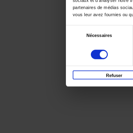
sociaux et d'analyser notre t
partenaires de médias sociaux
vous leur avez fournies ou qu'
Sélection
Nécessaires
du
consentement
Refuser