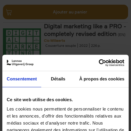
Ajouter au panier
Digital marketing like a PRO -
completely revised edition
(EN)
Clo Willaerts
Couverture souple
2022
226
€
35,
50
Consentement
Détails
À propos des cookies
Ajouter au panier
Ce site web utilise des cookies.
Les cookies nous permettent de personnaliser le contenu
The Offer You Can't
et les annonces, d'offrir des fonctionnalités relatives aux
Refuse
(EN)
médias sociaux et d'analyser notre trafic. Nous
Steven Van Belleghem
partageons également des informations sur l'utilisation de
Couverture souple
2020
256