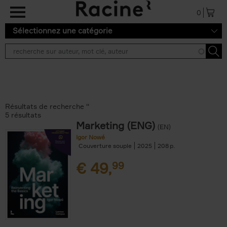
Aller au contenu principal
0
Sélectionnez une catégorie
Résultats de recherche ''
5 résultats
Marketing (ENG)
(EN)
Igor Nowé
Couverture souple
2025
208
€
49,
99