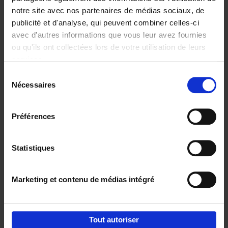
notre site avec nos partenaires de médias sociaux, de
€
37,
50
publicité et d'analyse, qui peuvent combiner celles-ci
avec d'autres informations que vous leur avez fournies
ou qu'ils ont collectées lors de votre utilisation de leurs
services.
Sélection
Nécessaires
du
Ajouter au panier
consentement
Building Bonds = Building
Préférences
Business
(EN)
Jochen Roef
Jozefien De Feyter
Carolien Boom
Couverture souple
2025
200
Statistiques
€
29,
99
Marketing et contenu de médias intégré
Tout autoriser