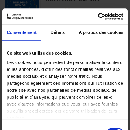
€
29,
99
Consentement
Détails
À propos des cookies
Ajouter au panier
Ce site web utilise des cookies.
Les cookies nous permettent de personnaliser le contenu
Optichannel Retail. Beyond
et les annonces, d'offrir des fonctionnalités relatives aux
the Digital Hysteria
(EN)
médias sociaux et d'analyser notre trafic. Nous
Gino Van Ossel
partageons également des informations sur l'utilisation de
Autre finition
2019
350
notre site avec nos partenaires de médias sociaux, de
€
29,
99
publicité et d'analyse, qui peuvent combiner celles-ci
avec d'autres informations que vous leur avez fournies
ou qu'ils ont collectées lors de votre utilisation de leurs
services.
Sélection