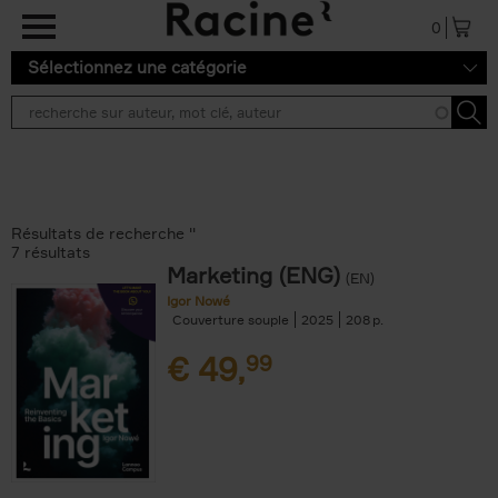
Aller au contenu principal
0
Sélectionnez une catégorie
Résultats de recherche ''
7 résultats
Marketing (ENG)
(EN)
Igor Nowé
Couverture souple
2025
208
€
49,
99