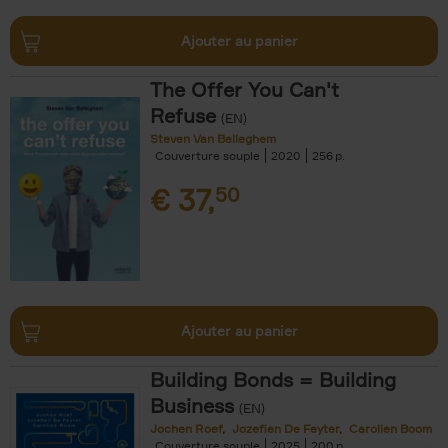
Ajouter au panier
The Offer You Can't
Refuse
(EN)
Steven Van Belleghem
Couverture souple
2020
256
€
37,
50
Ajouter au panier
Building Bonds = Building
Business
(EN)
Jochen Roef
Jozefien De Feyter
Carolien Boom
Couverture souple
2025
200